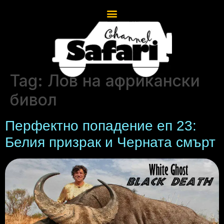
Tag:
Лов на африкански
бивол
Перфектно попадение еп 23:
Белия призрак и Черната смърт