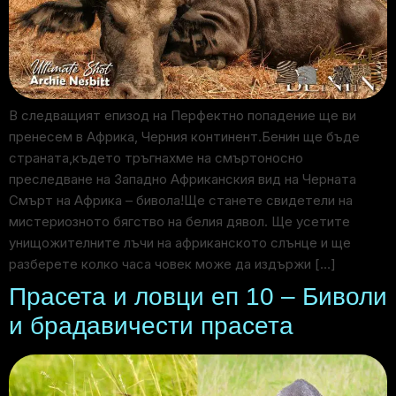
В следващият епизод на Перфектно попадение ще ви
пренесем в Африка, Черния континент.Бенин ще бъде
страната,където тръгнахме на смъртоносно
преследване на Западно Африканския вид на Черната
Смърт на Африка – бивола!Ще станете свидетели на
мистериозното бягство на белия дявол. Ще усетите
унищожителните лъчи на африканското слънце и ще
разберете колко часа човек може да издържи […]
Прасета и ловци еп 10 – Биволи
и брадавичести прасета