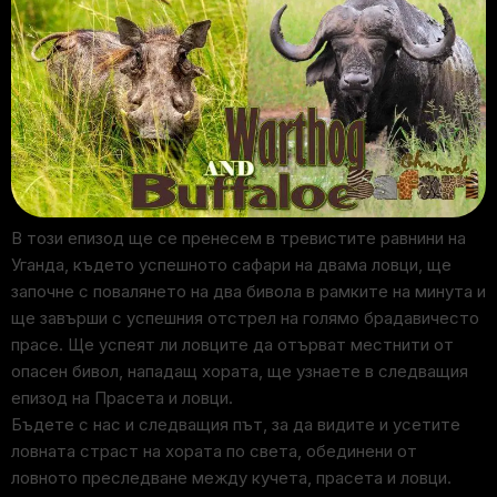
В този епизод ще се пренесем в тревистите равнини на
Уганда, където успешното сафари на двама ловци, ще
започне с повалянето на два бивола в рамките на минута и
ще завърши с успешния отстрел на голямо брадавичесто
прасе. Ще успеят ли ловците да отърват местнити от
опасен бивол, нападащ хората, ще узнаете в следващия
епизод на Прасета и ловци.
Бъдете с нас и следващия път, за да видите и усетите
ловната страст на хората по света, обединени от
ловното преследване между кучета, прасета и ловци.