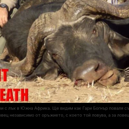
и с лък в Южна Африка. Ще видим как Гари Богнър поваля с
вец независимо от оръжието, с което той ловува, а за ловец 