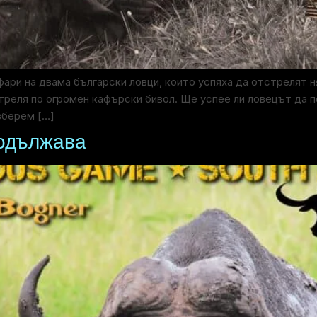
ари на двама български ловци, които успяха да отстрелят 
стреля по огромен кафърски бивол. Ще успее ли ловецът да п
зберем […]
родължава