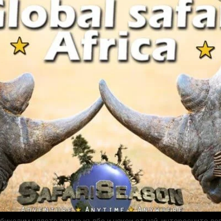
обиколим цялото земно кълбо и някои от най-интересните л