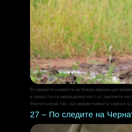
В саваните и реките на Южна африка ще видим
и смъртта са неразделна част от законите на
блатата край тях. Ще видим ловната слука и у
27 – По следите на Черна