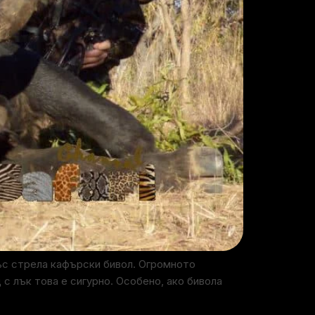
ъс стрела кафърски бивол. Огромното
с лък това е сигурно. Особено, ако бивола