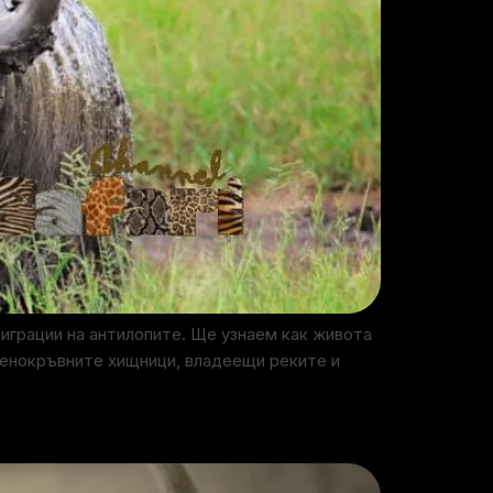
играции на антилопите. Ще узнаем как живота
денокръвните хищници, владеещи реките и