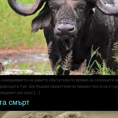
 ежедневието на дивите обитатели по време на сезонните м
 природата тук. Ще бъдем свидетели на пиршествата на сту
спешният изстрел […]
та смърт