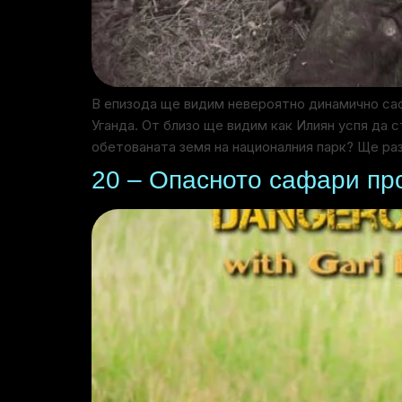
В епизода ще видим невероятно динамично саф
Уганда. От близо ще видим как Илиян успя да 
обетованата земя на националния парк? Ще ра
20 – Опасното сафари п