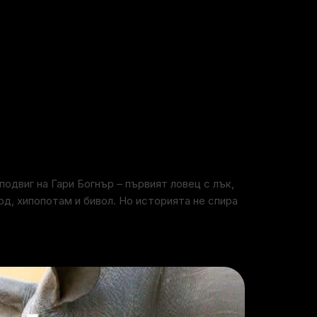
одвиг на Гари Богнър – първият ловец с лък,
рд, хипопотам и бивол. Но историята не спира