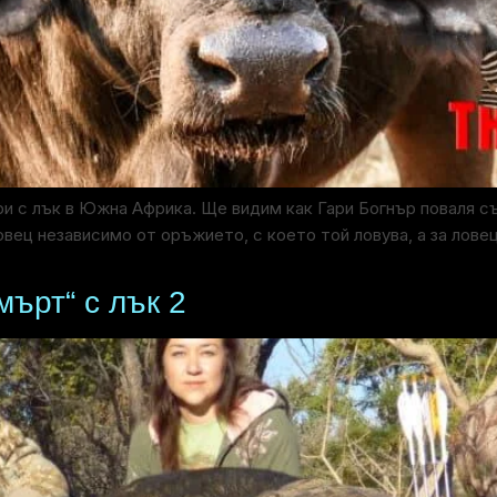
и с лък в Южна Африка. Ще видим как Гари Богнър поваля с
вец независимо от оръжието, с което той ловува, а за ловец 
мърт“ с лък 2