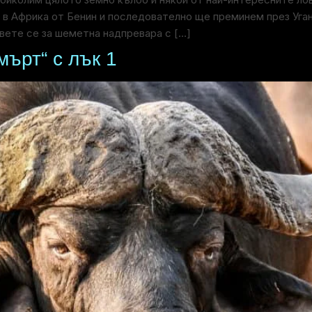
и в Африка от Бенин и последователно ще преминем през Уга
вете се за шеметна надпревара с […]
мърт“ с лък 1