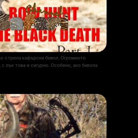
ъс стрела кафърски бивол. Огромното
с лък това е сигурно. Особено, ако бивола