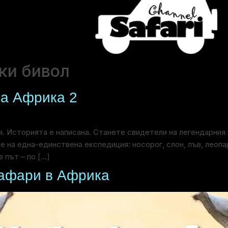
ки бивол
за Африка 2
. Историята е написана. Станете свидетели на легендарния п
 на една-единствена експедиция: носорог, слон, лъв, леопа
в път – по […]
Сафари в Африка