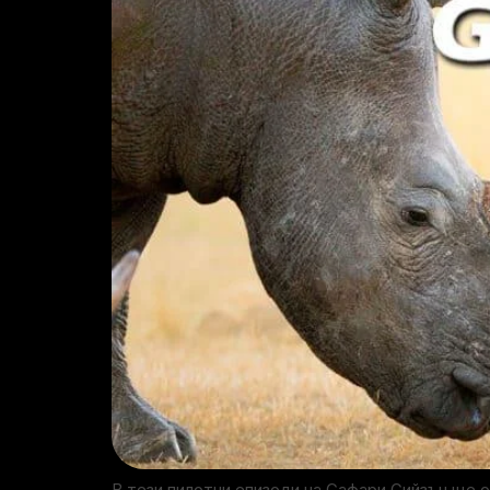
В тези пилотни епизоди на Сафари Сийзън ще 