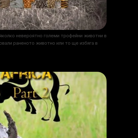
няколко невероятно големи трофейни животни в
овали раненото животно или то ще избяга в