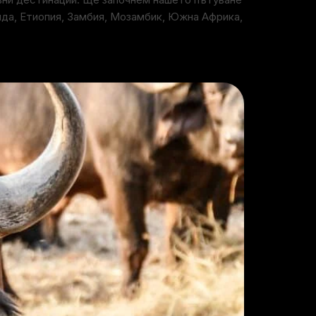
нда, Етиопия, Замбия, Мозамбик, Южна Африка,