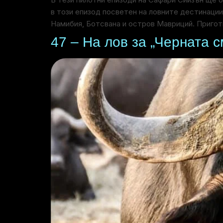
в този епизод посветен на ловните дестинаци
Намибия, Ботсвана и остров Мавриций. Пригот
47 – На лов за „Черната с