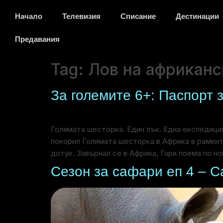
Начало
Телевизия
Списание
Дестинации
Предавания
Tag:
Лов на африканс
За големите 6+: Паспорт 
Голямата шесторка. Един лък. Една експедиция
покорил Голямата шесторка в Африка в рамките
дотук. Завърнал се в Африка, Гари поема по но
Сезон за сафари еп 4 – 