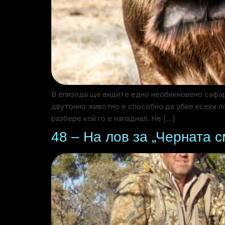
В епизода ще видите едно необикновено сафар
двутонно животно е способно да убие всеки ло
разбере кой го е нападнал. Не […]
48 – На лов за „Черната с