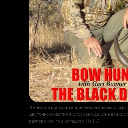
В епизода ще видите едно необикновено сафар
двутонно животно е способно да убие всеки ло
разбере кой го е нападнал. Не […]