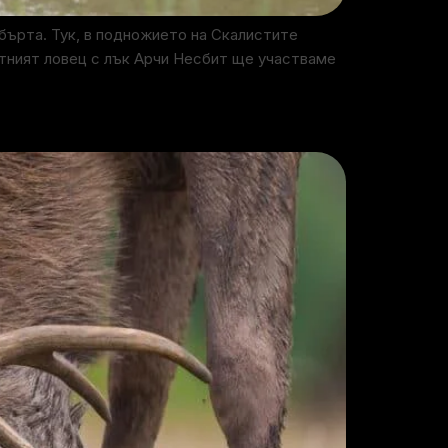
бърта. Тук, в подножието на Скалистите
стният ловец с лък Арчи Несбит ще участваме