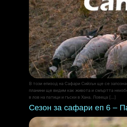
В този епизод на Сафари Сийзън ще се запозн
планини ще видим как живота и смъртта неизб
в лов на патици и гъски в Хана. Ловеца […]
Сезон за сафари еп 6 – П