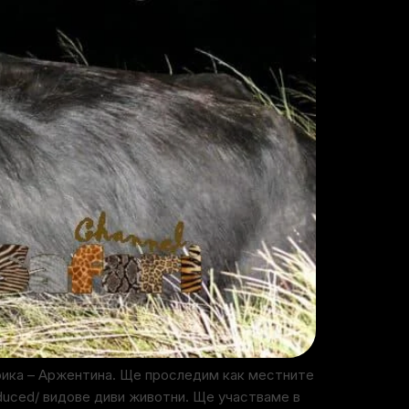
рика – Аржентина. Ще проследим как местните
oduced/ видове диви животни. Ще участваме в