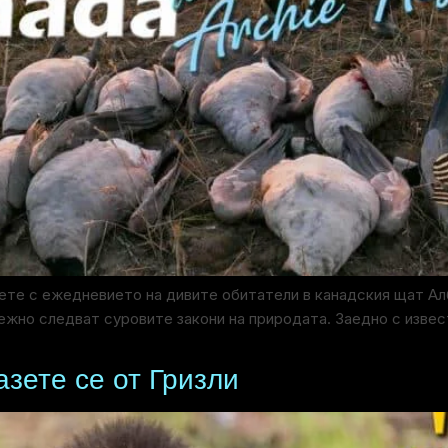
аете с ежедневието на дивите обитатели в канадския щат Ал
ежно следват суровите закони на природата. Заедно с изве
азете се от Гризли