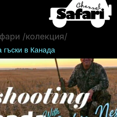
афари /колекция/
а гъски в Канада