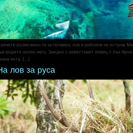
калните възможности за почивка, лов и риболов на остров М
във водите около него. Заедно с известният ловец с лък Ар
озна яхта. […]
На лов за руса