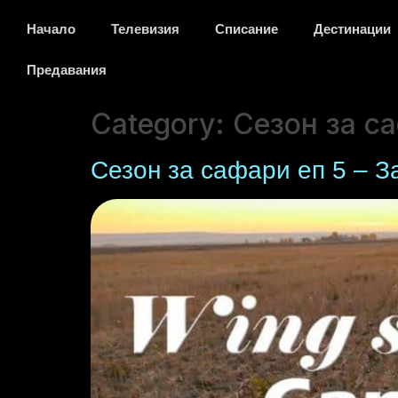
Начало
Телевизия
Списание
Дестинации
Предавания
Category:
Сезон за с
Сезон за сафари еп 5 – З