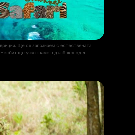
авриций. Ще се запознаем с естествената
чи Несбит ще участваме в дълбоководен