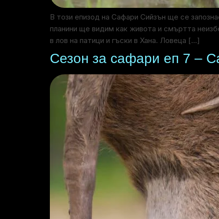
В този епизод на Сафари Сийзън ще се запозн
планини ще видим как живота и смъртта неизб
в лов на патици и гъски в Хана. Ловеца […]
Сезон за сафари еп 7 – 