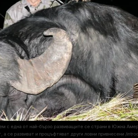
аем с една от най-бързо развиващите се страни в Южна Аме
т, а се развиват и процъфтяват други ловни привнесени /intr