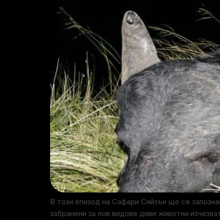
В този епизод на Сафари Сийзън ще се запозн
забранени за лов видове диви животни изчезва