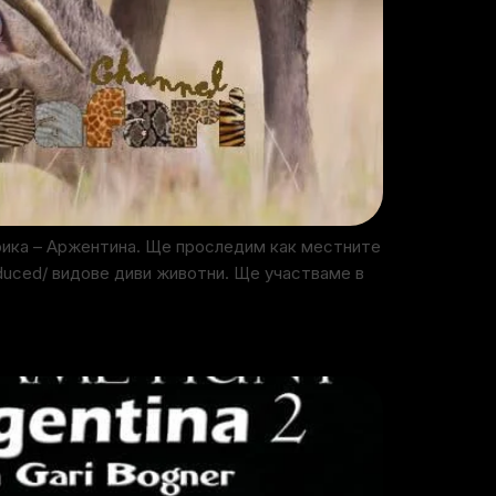
рика – Аржентина. Ще проследим как местните
oduced/ видове диви животни. Ще участваме в