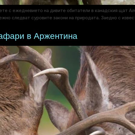
аете с ежедневието на дивите обитатели в канадския щат Ал
ежно следват суровите закони на природата. Заедно с изве
Сафари в Аржентина