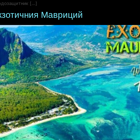
родозащитник […]
Екзотичния Мавриций