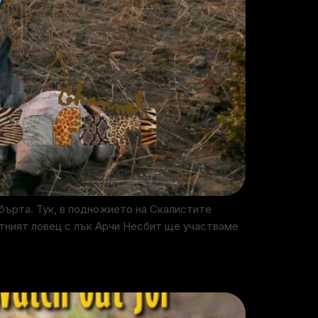
бърта. Тук, в подножието на Скалистите
стният ловец с лък Арчи Несбит ще участваме