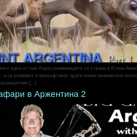
аем с една от най-бързо развиващите се страни в Южна Аме
т, а се развиват и процъфтяват други ловни привнесени /intr
родозащитник […]
Сафари в Аржентина 2