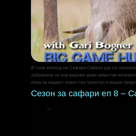
В този епизод на Сафари Сийзън ще се запозн
забранени за лов видове диви животни изчезва
лова на нашият известен приятел и виден при
Сезон за сафари еп 8 – 