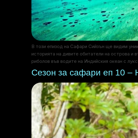
В този епизод на Сафари Сийзън ще видим уни
историята на дивите обитатели на острова и 
риболов във водите на Индийския океан с лукс
Сезон за сафари еп 10 – 