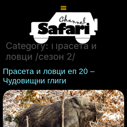
Category:
Прасета и
ловци /сезон 2/
Прасета и ловци еп 20 –
Чудовищни глиги