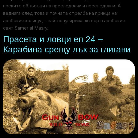
преките сблъсъци на преследвачи и преследвани. А
веднага след това и точната стрелба на принца на
арабския холивуд – най-популярния актьор в арабския
свят Samer al Masry.
Прасета и ловци еп 24 –
Карабина срещу лък за глигани