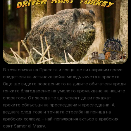
В този епизон на Прасета и ловци ще ви направим преки
свидетели на истинска война между кучета и прасета.
Още ще видите поведението на дивите обитатели преди
гонките благодарение на умелото промъкване на нашите
оператори. От засада те ще успеят да ви покажат
преките сблъсъци на преследвачи и преследвани. А
веднага след това и точната стрелба на принца на
арабския холивуд – най-популярния актьор в арабския
свят Samer al Masry.