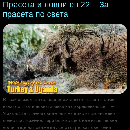
Прасета и ловци еп 22 – За
прасета по света
В този епизод ще се пренесем далече на юг на самия
екватор. Там е ловната мека на съвременния свят –
Уганда. Ще станем свидетели на едно изключително
ловно постижение. Гари Богнър ще бъде нашия ловен
водач и ще ни покаже как се отстрелват световни