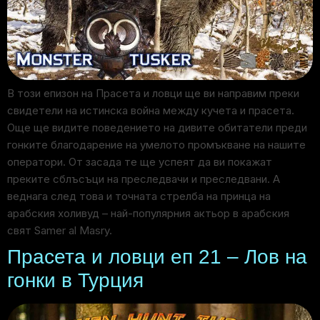
В този епизон на Прасета и ловци ще ви направим преки
свидетели на истинска война между кучета и прасета.
Още ще видите поведението на дивите обитатели преди
гонките благодарение на умелото промъкване на нашите
оператори. От засада те ще успеят да ви покажат
преките сблъсъци на преследвачи и преследвани. А
веднага след това и точната стрелба на принца на
арабския холивуд – най-популярния актьор в арабския
свят Samer al Masry.
Прасета и ловци еп 21 – Лов на
гонки в Турция