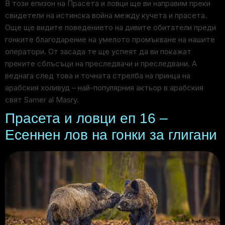
В този епизон на Прасета и ловци ще ви направим преки
свидетели на истинска война между кучета и прасета.
Още ще видите поведението на дивите обитатели преди
гонките благодарение на умелото промъкване на нашите
оператори. От засада те ще успеят да ви покажат
преките сблъсъци на преследвачи и преследвани. А
веднага след това и точната стрелба на принца на
арабския холивуд – най-популярния актьор в арабския
свят Samer al Masry.
Прасета и ловци еп 16 –
Есеннен лов на гонки за глигани