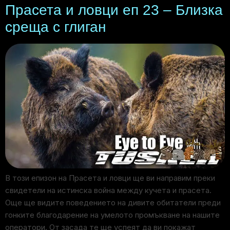
Прасета и ловци еп 23 – Близка
среща с глиган
В този епизон на Прасета и ловци ще ви направим преки
свидетели на истинска война между кучета и прасета.
Още ще видите поведението на дивите обитатели преди
гонките благодарение на умелото промъкване на нашите
оператори. От засада те ще успеят да ви покажат