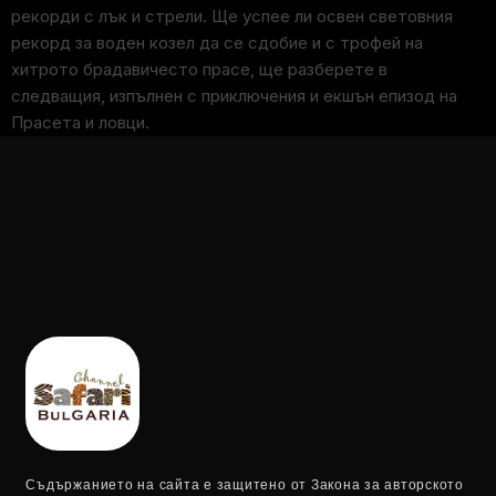
рекорди с лък и стрели. Ще успее ли освен световния
рекорд за воден козел да се сдобие и с трофей на
хитрото брадавичесто прасе, ще разберете в
следващия, изпълнен с приключения и екшън епизод на
Прасета и ловци.
Съдържанието на сайта е защитено от Закона за авторското