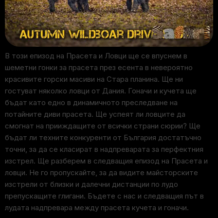
В този епизод на Прасета и Ловци ще се впуснем в
шеметни гонки за прасета през есента в невероятно
красивите горски масиви на Стара планина. Ще ни
гостуват няколко ловци от Дания. Гоначи и кучета ще
бъдат като едно в динамичното преследване на
потайните диви прасета. Ще успеят ли ловците да
смогнат на прииждащите от всички страни сюрии? Ще
бъдат ли техните конкуренти от България достатъчно
точни, за да се класират в надпреварата за перфектния
изстрел. Ще разберем в следващия епизод на Прасета и
ловци. Не го пропускайте, за да видите майсторските
изстрели от близки и далечни дистанции по лудо
препускащите глигани. Бъдете с нас и следващия път в
лудата надпревара между прасета кучета и гоначи.