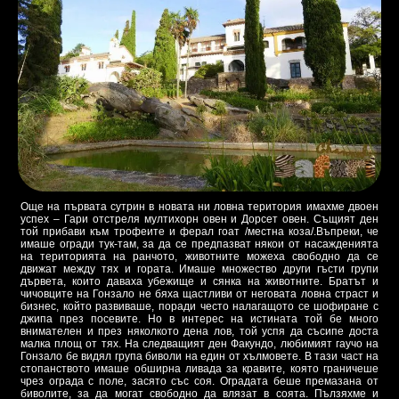
Още на първата сутрин в новата ни ловна територия имахме двоен
успех – Гари отстреля мултихорн овен и Дорсет овен. Същият ден
той прибави към трофеите и ферал гоат /местна коза/.Въпреки, че
имаше огради тук-там, за да се предпазват някои от насажденията
на територията на ранчото, животните можеха свободно да се
движат между тях и гората. Имаше множество други гъсти групи
дървета, които даваха убежище и сянка на животните. Братът и
чичовците на Гонзало не бяха щастливи от неговата ловна страст и
бизнес, който развиваше, поради често налагащото се шофиране с
джипа през посевите. Но в интерес на истината той бе много
внимателен и през няколкото дена лов, той успя да съсипе доста
малка площ от тях. На следващият ден Факундо, любимият гаучо на
Гонзало бе видял група биволи на един от хълмовете. В тази част на
стопанството имаше обширна ливада за кравите, която граничеше
чрез ограда с поле, засято със соя. Оградата беше премазана от
биволите, за да могат свободно да влязат в соята. Пълзяхме и