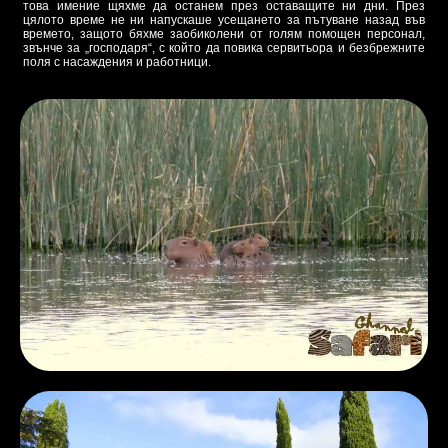
това имение щяхме да останем през оставащите ни дни. През
цялото време не ни напускаше усещането за пътуване назад във
времето, защото бяхме заобиколени от голям помощен персонал,
звънче за „господаря“, с който да повика сервитьора и безбрежните
поля с насаждения и работници.