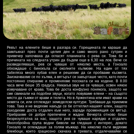
Ревът на елените беше в разгара си. Горещината ги караше да
замлъкнат през почти целия ден и само много рано сутрин и
привечер започваха да огласят планината с рева си. Това бе и
причината на следната утрин да бъдем още в 6,30 на лов. Вече се
развиделяваше, рев се чуваше от няколко места, а Гонзало
обхождаше с бинокъла си околните хълмове. На един от тях
забеляза много хубав елен и решихме да си пробваме късмета.
Заизкачвахме се по хълма, а вятърът се завърташе често, като почти
постоянно спирахме и променяхме посоката си на ходене. В 8.00
часа вече беше 35 градуса. Никакъв звук не се чуваше, освен някое
измучаване от крава. Това бе доста конфузно понякога, защото не
сме свикнали на подобни звуци, когато ловуваме елени – на същото
място да гъмжи от крави и телета. Но в Аржентина или имат крави на
земята си, или отглеждат земеделски култури. Трябваше да приемем
това. Така и не видяхме накъде се бе оттеглил нашият елен, защото
заходихме доста отдалеч към него, заради променящия се вятър.
Прибрахме се добре препечени и жадни. Вечерта отново беше
безрезултатна за нас, защото рев се чуваше нарядко и отдалеч.
Многобройна група водни биволи ни гледаше с интерес, докато
Гонзало ги оглеждаше за голям мъжкар. На няколко пъти видяхме
блекбоци, които грациозно скачаха в тревата, отдалечавайки се