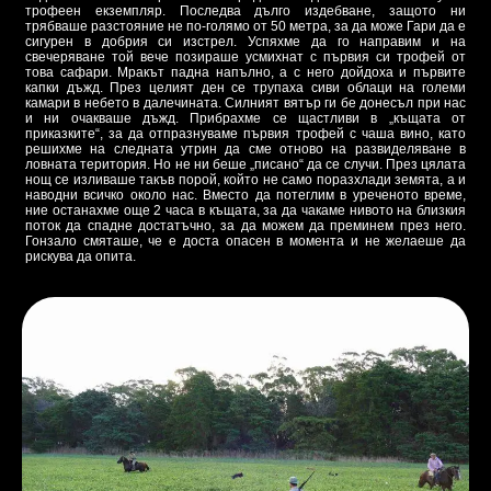
трофеен екземпляр. Последва дълго издебване, защото ни
трябваше разстояние не по-голямо от 50 метра, за да може Гари да е
сигурен в добрия си изстрел. Успяхме да го направим и на
свечеряване той вече позираше усмихнат с първия си трофей от
това сафари. Мракът падна напълно, а с него дойдоха и първите
капки дъжд. През целият ден се трупаха сиви облаци на големи
камари в небето в далечината. Силният вятър ги бе донесъл при нас
и ни очакваше дъжд. Прибрахме се щастливи в „къщата от
приказките“, за да отпразнуваме първия трофей с чаша вино, като
решихме на следната утрин да сме отново на развиделяване в
ловната територия. Но не ни беше „писано“ да се случи. През цялата
нощ се изливаше такъв порой, който не само поразхлади земята, а и
наводни всичко около нас. Вместо да потеглим в уреченото време,
ние останахме още 2 часа в къщата, за да чакаме нивото на близкия
поток да спадне достатъчно, за да можем да преминем през него.
Гонзало смяташе, че е доста опасен в момента и не желаеше да
рискува да опита.