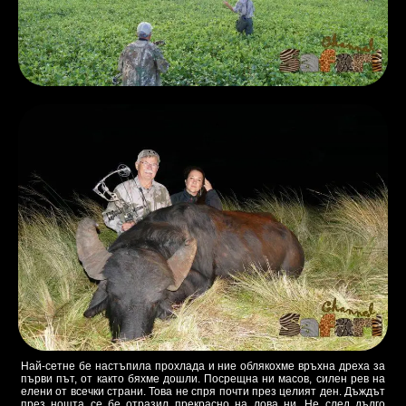
Най-сетне бе настъпила прохлада и ние облякохме връхна дреха за
първи път, от както бяхме дошли. Посрещна ни масов, силен рев на
елени от всечки страни. Това не спря почти през целият ден. Дъждът
през нощта се бе отразил прекрасно на лова ни. Не след дълго