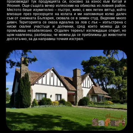
произвеждат тук продукцията си, основно за износ към Китай и
Япония. Още същата вечер излязохме на обиколка из ловния район.
Мястото беше изумително – пъстро, живо, с мек летен вятър, който
влизаше през прозорците на колата и ми напомняше колко далеч
съм от снежната България, сковала се в зимен студ. Видяхме много
дивеч. Територията се оказа идеална за лов с лък – изпъстрена с
ниски скални участъци и долчинки, сред които можеш да се
промъкваш незабелязано. Отдалеч теренът изглеждаше открит, но
щом навлезеш, разбираш, че можеш да се приближиш до животните
достатъчно, за да направиш точния изстрел.