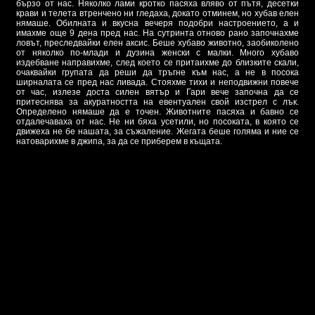
бързо от нас. Няколко лами кротко пасяха вляво от пътя, десетки
крави и телета втренчено ни гледаха, докато отминем, но хубав елен
нямаше. Обилната и вкусна вечеря подобри настроението, а и
имахме още 9 дена пред нас. На сутринта отново рано започнахме
ловът, преследвайки елен аксис. Беше хубаво животно, заобиколено
от няколко по-млади и дузина женски с малки. Много хубаво
издебване направихме, след което се притаихме до близките скали,
очаквайки групата да реши да тръгне към нас, а не в посока
ширналата се пред нас ливада. Стояхме тихи и неподвижни повече
от час, излезе доста силен вятър и Гари вече започна да се
притеснява за акуратността на евентуален свой изстрел с лък.
Определено нямаше да е точен. Животните пасяха и бавно се
отдалечаваха от нас. Не ни бяха усетили, но посоката, в която се
движеха не бе нашата, за съжаление. Жегата беше голяма и ние се
натоварихме в джипа, за да се приберем в къщата.