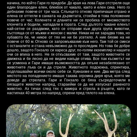
начина, по който Гари го придоби. До края на лова Гари отстреля още
един благороден елен, блекбок от чакало, както и елен сика. Него го
дебнахме повече от три часа. Слънцето отново припичаше отрано и
елена се оттегли в санката на дърветата, стоейки в това положение
повече от час. Коленете и дланите ни се пробиха от множеството
клончета и бодили, нападали в гората. След дългото чакане еленът
най-сетне се раздвижи, като се отправи към друга група животни,
състояща се от мъжки и женски с малки. Никак не ни зарадва това, но
хубавото бе, че никое от тях не ни бе усетило. А ние бяхме на не
повече от 60 м. Отново се запромъквахме към него. Там той се смеси
с останалите и стана невъзможно да го проследим. Но това бе добре
дошло, защото Гонзало си хареса друг, по-голям екземпляр и нашите
очи се впиха в него. Не ги откъсвахме от там, защото животните се
движеха и бе лесно да не видим накъде отива. Все пак късметът ни
се усмихна и Гари имаше възможността да опъне незабелязано от
животните лъка си и да стреля. Животното подскокна, спринтира,
подплашвайки всички около себе си. Хукнахме и ние. Два метра след
мястото на попадението имаше такава огромна диря кръв, която ме
доведе до стрелата. Гари и Гонзало се бяха съсредоточили в
бягащите животни напред, стараейки се да не изпуснат раненото
животно. Аз тичах след тях с камера и стрела в ръцете, като ги
настигнах 40 метра по-напред, спрени пред тялото на елена.