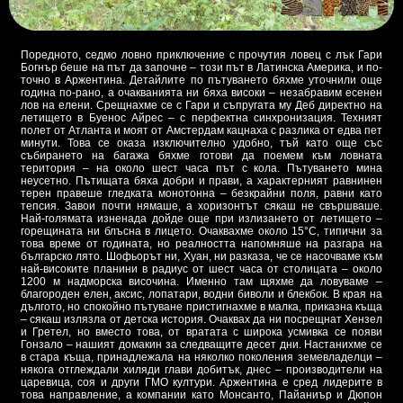
Поредното, седмо ловно приключение с прочутия ловец с лък Гари
Богнър беше на път да започне – този път в Латинска Америка, и по-
точно в Аржентина. Детайлите по пътуването бяхме уточнили още
година по-рано, а очакванията ни бяха високи – незабравим есенен
лов на елени. Срещнахме се с Гари и съпругата му Деб директно на
летището в Буенос Айрес – с перфектна синхронизация. Техният
полет от Атланта и моят от Амстердам кацнаха с разлика от едва пет
минути. Това се оказа изключително удобно, тъй като още със
събирането на багажа бяхме готови да поемем към ловната
територия – на около шест часа път с кола. Пътуването мина
неусетно. Пътищата бяха добри и прави, а характерният равнинен
терен правеше гледката монотонна – безкрайни поля, равни като
тепсия. Завои почти нямаше, а хоризонтът сякаш не свършваше.
Най-голямата изненада дойде още при излизането от летището –
горещината ни блъсна в лицето. Очаквахме около 15°C, типични за
това време от годината, но реалността напомняше на разгара на
българско лято. Шофьорът ни, Хуан, ни разказа, че се насочваме към
най-високите планини в радиус от шест часа от столицата – около
1200 м надморска височина. Именно там щяхме да ловуваме –
благороден елен, аксис, лопатари, водни биволи и блекбок. В края на
дългото, но спокойно пътуване пристигнахме в малка, приказна къща
– сякаш излязла от детска история. Очаквах да ни посрещнат Хензел
и Гретел, но вместо това, от вратата с широка усмивка се появи
Гонзало – нашият домакин за следващите десет дни. Настанихме се
в стара къща, принадлежала на няколко поколения земевладелци –
някога отглеждали хиляди глави добитък, днес – производители на
царевица, соя и други ГМО култури. Аржентина е сред лидерите в
това направление, а компании като Монсанто, Пайаниър и Дюпон