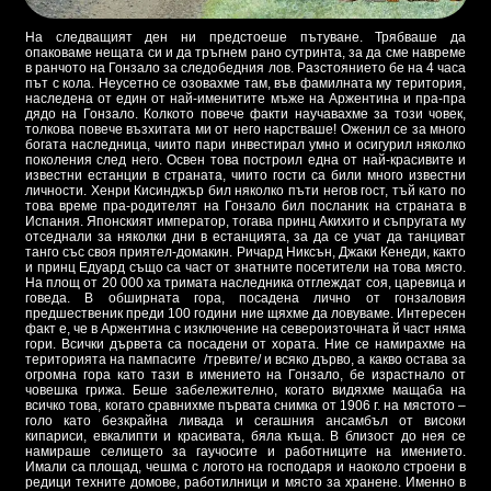
На следващият ден ни предстоеше пътуване. Трябваше да
опаковаме нещата си и да тръгнем рано сутринта, за да сме навреме
в ранчото на Гонзало за следобедния лов. Разстоянието бе на 4 часа
път с кола. Неусетно се озовахме там, във фамилната му територия,
наследена от един от най-именитите мъже на Аржентина и пра-пра
дядо на Гонзало. Колкото повече факти научавахме за този човек,
толкова повече възхитата ми от него нарстваше! Оженил се за много
богата наследница, чиито пари инвестирал умно и осигурил няколко
поколения след него. Освен това построил една от най-красивите и
известни естанции в страната, чиито гости са били много известни
личности. Хенри Кисинджър бил няколко пъти негов гост, тъй като по
това време пра-родителят на Гонзало бил посланик на страната в
Испания. Японският император, тогава принц Акихито и съпругата му
отседнали за няколки дни в естанцията, за да се учат да танциват
танго със своя приятел-домакин. Ричард Никсън, Джаки Кенеди, както
и принц Едуард също са част от знатните посетители на това място.
На площ от 20 000 ха тримата наследника отглеждат соя, царевица и
говеда. В обширната гора, посадена лично от гонзаловия
предшественик преди 100 години ние щяхме да ловуваме. Интересен
факт е, че в Аржентина с изключение на североизточната й част няма
гори. Всички дървета са посадени от хората. Ние се намирахме на
територията на пампасите /тревите/ и всяко дърво, а какво остава за
огромна гора като тази в имението на Гонзало, бе израстнало от
човешка грижа. Беше забележително, когато видяхме мащаба на
всичко това, когато сравнихме първата снимка от 1906 г. на мястото –
голо като безкрайна ливада и сегашния ансамбъл от високи
кипариси, евкалипти и красивата, бяла къща. В близост до нея се
намираше селището за гаучосите и работниците на имението.
Имали са площад, чешма с логото на господаря и наоколо строени в
редици техните домове, работилници и място за хранене. Именно в