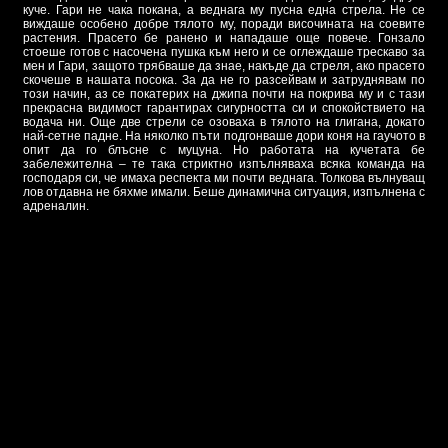
куче. Гари не чака покана, а веднага му пусна една стрела. Не се
виждаше особено добре тялото му, поради височината на соевите
растения. Прасето бе ранено и нападаше още повече. Гонзало
стоеше готов с насочена пушка към него и се оглеждаше трескаво за
мен и Гари, защото трябваше да знае, накъде да стреля, ако прасето
скочеше в нашата посока. За да не го разсейвам и затруднявам по
този начин, аз се покатерих на джипа почти на покрива му и с тази
прекрасна видимост гарантирах сигурността си и спокойствието на
водача ни. Още две стрели се озоваха в тялото на глигана, докато
най-сетне падне. На няколко пъти подгонваше дори коня на гаучото в
опит да го блъсне с муцуна. Но работата на кучетата бе
забележителна – те така стриктно изпълняваха всяка команда на
господаря си, че имаха респекта ми почти веднага. Толкова вълнуващ
лов отдавна не бяхме имали. Беше динамична ситуация, изпълнена с
адреналин.