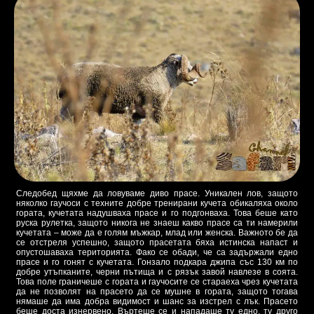
Следобед щяхме да ловуваме диво прасе. Уникален лов, защото
няколко гаучоси с техните добре тренирани кучета обикаляха около
гората, кучетата надушваха прасе и го подгонваха. Това беше като
руска рулетка, защото никога не знаеш какво прасе са ти намерили
кучетата – може да е голям мъжкар, млад или женска. Важното бе да
се отстреля успешно, защото прасетата бяха истинска напаст и
опустошаваха територията. Фако се обади, че са задържали едно
прасе и го гонят с кучетата. Гонзало подкара джипа със 130 км по
добре утъпканите, черни пътища и с рязък завой навлезе в соята.
Това поле граничеше с гората и гаучосите се стараеха чрез кучетата
да не позволят на прасето да се мушне в гората, защото тогава
нямаше да има добра видимост и шанс за изстрел с лък. Прасето
беше доста изнервено. Въртеше се и нападаше ту едно, ту друго