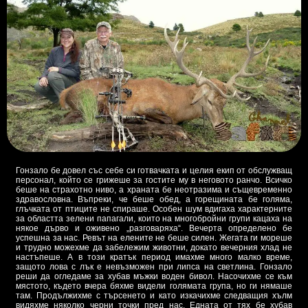
Гонзало бе довел със себе си готвачката и целия екип от обслужващ
персонал, който се грижеше за гостите му в неговото ранчо. Всичко
беше на страхотно ниво, а храната бе неотразима и същевременно
здравословна. Въпреки, че беше обед, а горещината бе голяма,
глъчката от птиците не спираше. Особен шум вдигаха характерните
за областта зелени папагали, които на многобройни групи кацаха на
някое дърво и оживено „разговаряха“. Вечерта определено бе
успешна за нас. Ревът на елените не беше силен. Жегата ги мореше
и трудно можехме да забележим животни, докато вечерния хлад не
настъпеше. А в този кратък период имахме много малко време,
защото лова с лък е невъзможен при липса на светлина. Гонзало
реши да огледаме за хубав мъжки воден бивол. Насочихме се към
мястото, където вчера бяхме видели голямата група, но ги нямаше
там. Продължихме с търсенето и като изкачихме следващия хълм
видяхме няколко черни точки пред нас. Едната от тях бе хубав