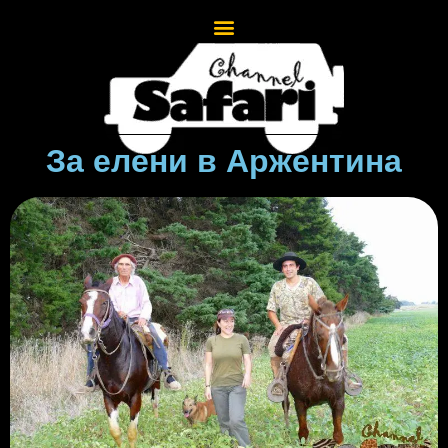
За елени в Аржентина