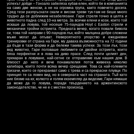
успехът дойде – Гонзало забеляза хубав елен, който бе в компанията
на само две женски, а не на огромна група, както повечето досега.
Сред тези разпръснати скали и високи треви тук-там не беше много
трудно да се доближим незабелязани. Гари стреля точно в целта и
животното падна след 10-на метра. За всички елени и кози, които той
искаше да ловува, той носеше 75-паундов Hoyt с Easton стрели и
механични тройни остриета. Предната вечер, когато повали бивола
си, това той направи с 90-паундов лък, който малцина добре сложени
мъже могат да опъват. Невероятното упорство и ежедневни
тренировки от страна на Гари, му даваха възможността на 72 години
да бъде в тази форма и да бележи такива успехи. За този лък, този
вид животно, Гари ползваше любимите си двойни остриета, които
бяха перфектни и в лова на диво прасе. След почти целият ден,
прекаран в ловуване, най-сетне се отправихме към нашия дом. В
близост до него и вече понамалелия поток живееха няколко
капибара, които почти всяка вечер срещахме. Това са най-големите
гризачи, които се прехранват само с трева и са прекрасни плувци. По
принцип те са ловен вид, но в северната част на страната. Тъй като
ние бяхме на юг, колкото и голям екземпляр да видехме, Гари нямаше
да може да го ловува, поради твърдението на аржентинското
законодателство, че не е с местен произход.