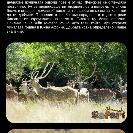
дебнахме групичката биволи повече от час. Женските се оглеждаха
постоянно. Тук се провеждаше интензивен лов и въпреки, че сякаш
бяхме в ограда с „домашни“ животни, те съвсем не се оставяха някой
да ги доближи. Търпението ни бе възнаградено и с две стрели
биволът се сгромоляса на земята. Тялото му беше огромно.
Приличаше на кейп бъфало, също като този, който Гари отсреля
миналата година в Южна Африка. Добрата храна определено имаше
значение.