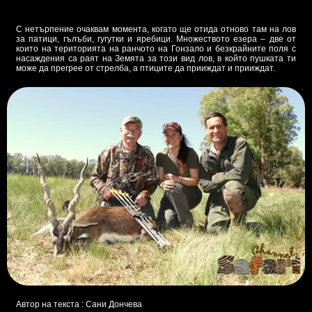
С нетърпение очаквам момента, когато ще отида отново там на лов
за патици, гълъби, гугутки и яребици. Множеството езера – две от
които на територията на ранчото на Гонзало и безкрайните поля с
насаждения са раят на Земята за този вид лов, в който пушката ти
може да прегрее от стрелба, а птиците да прииждат и прииждат.
Автор на текста : Сани Дончева