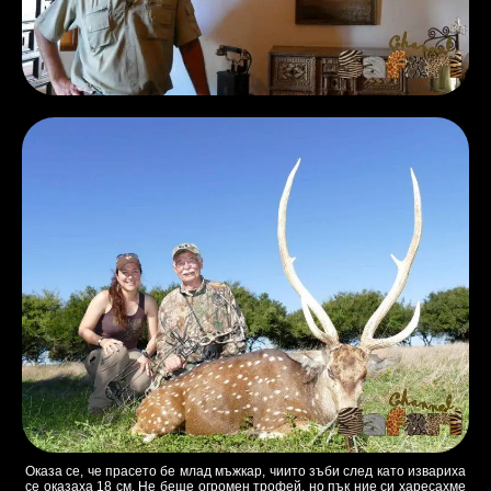
Оказа се, че прасето бе млад мъжкар, чиито зъби след като извариха
се оказаха 18 см. Не беше огромен трофей, но пък ние си харесахме