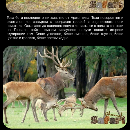
Това бе и последното ни животно от Аржентина. Този невероятен и
екзотичен лов завърши с прекрасен трофей и още няколко нови
приятели. Оставаше да напишем впечатленията си в книгата за гости
на Гонзало, който съвсем заслужено получи нашите искрени
адмирации там. Беше успешно, беше смешно, беше вкусно, беше
цветно и красиво, беше превъзходно!