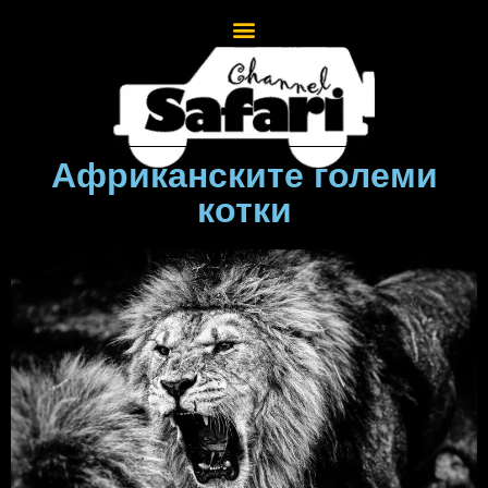
Африканските големи
котки