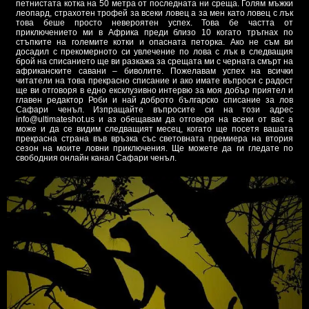
петнистата котка на 50 метра от последната ни среща. Голям мъжки
леопард, страхотен трофей за всеки ловец а за мен като ловец с лък
това беше просто невероятен успех. Това бе частта от
приключението ми в Африка преди близо 10 когато тръгнах по
стъпките на големите котки и опасната петорка. Ако не съм ви
досадил с прекомерното си увлечение по лова с лък в следващия
брой на списанието ще ви разкажа за срещата ми с черната смърт на
африканските савани – биволите. Пожелавам успех на всички
читатели на това прекрасно списание и ако имате въпроси с радост
ще ви отговоря в едно ексклузивно интервю за моя добър приятел и
главен редактор Роби и най доброто българско списание за лов
Сафари ченъл. Изпращайте въпросите си на този адрес
info@ultimateshot.us и аз обещавам да отговоря на всеки от вас а
може и да се видим следващият месец, когато ще посетя вашата
прекрасна страна във връзка със световната премиера на втория
сезон на моите ловни приключения. Ще можете да ги гледате по
свободния онлайн канал Сафари ченъл.