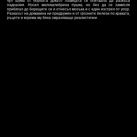
чул шума от борбата докато лъвицата се опитвала да разкъса
падналия. Носел малокалибрена пушка, но без да се замисля
прибягал до борещите се и отнесъл мозъка и с един изстрел от упор.
Разказът на домакина ни придружен и от грозните белези по краката,
ръцете и корема му бяха смразяващо реалистични.