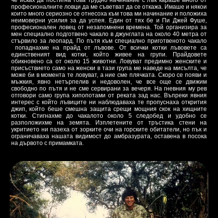
професионалните ловци да ме съветват да се откажа. Имаше и някои
които много сериозно се отнесоха към това ми начинание и положиха
неимоверни усилия за да успея. Един от тях бе и Пи Джей Фуше,
професионален ловец от незапомнени времена. Той организира за
мен специално подготвено чакало в джунглата на около 40 метра от
стървило за леопард. По пътя към специално приготвеното чакало
попаднахме на прайд от лъвове. От всички котки лъвовете са
единственият вид котки, който живее на групи. Прайдовете
обикновено са от около 15 животни. Ловуват предимно женските и
присъствието само на женски в тази група ме наведе на мисълта, че
може би в момента те ловуват, а ние сме плячката. Скоро се появи и
мъжкия, явно нетърпелив и недоволен, че все още се движим
свободно по пътя и не сме сервирани за вечеря. На гневния му рев
отговори само група хипопотами от реката зад нас. Въпреки явния
интерес с който лъвиците ни наблюдаваха те пропуснаха открития
джип, който беше смешна защита срещи мощния скок на хищните
котки. Стигнахме до чакалото около 5 следобед и удобно се
разположихме на земята. Изплетените от тръстика стени на
укритието ни пазеха от зорките очи на горските обитатели, но пък и
ограничаваха нашата видимост до амбразурата, оставена в посока
на дървото с примамката.