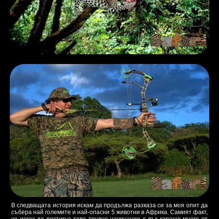
В следващата история искам да продължа разказа си за моя опит да
събера най големите и най-опасни 5 животни в Африка. Самият факт,
че исках да постигна това трудно начинание с лък караше много от