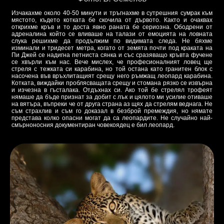
Изчакахме около 40-50 минути и тръгнахме в сутрешния сумрак към
мястото, където котката бе скочила от дървото. Както и очаквах
открихме кръв и то доста явно раната бе сериозна. Ободрени от
адреналина който се вливаше на талази от емоцията на ловната
слука решихме да продължим по видимата следа. Не бяхме
изминали и тридесет метра, когато от земята почти под краката на
Пи Джей се надигна петниста сянка и със сразяващо кръвта фучене
се хвърли към нас. Вече мислех, че професионалният ловец ще
стреля с тежката си карабина, но той остана като гранитен блок с
насочена във връхлитащият срещу него ръмжащ леопард карабина.
Котката, виждайки проблясващата срещу и стомана рязко се извърна
и изчезна в гъсталака. Отдъхнах си. Ако той бе стрелял трофеят
нямаше да бъде признат за добит с лък и цялото ми усилие отиваше
на вятъра, въпреки че от друга страна аз щях да стрелям веднага. Не
съм страхлив и съм го доказал в безброй премеждия, но нямате
представа колко опасни могат да са леопардите. Не случайно най-
смърноносния документиран човекоядец е бил леопард.