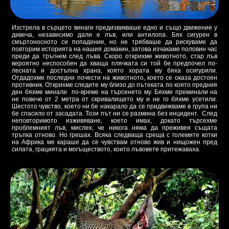
Изстрела в сърцето винаги предизвикваше едно и също движение у
дивеча, независимо дали е лъв, или антилопа. Бях сигурен в
смъртоносното си попадение, но не трябваше да рискуваме да
повторим историята на нашия домакин, затова изчакаме половин час
преди да тръгнем след лъва. Скоро открихме животното, стар лъв
вероятно неспособен да хваща плячката си той бе предпочел по-
лесната и достъпна храна, която хората му бяха осигурили.
Отдадохме последни почести на животното, което се оказа достоен
противник. Открихме следите му близо до пътеката по която предния
ден бяхме минали по-време на търсенето му. Бяхме преминали на
не повече от 2 метра от скривалището му и не го бяхме усетили.
Шестото чувство, което ни бе накарало да се придвижваме в група ни
бе спасило от засадата. Този път ни се размина без инцидент. След
неповторимото изживяване, което имах, докато търсехме
проблемният лъв, мислех, че никога няма да преживея същата
тръпка отново. Но грешах. Всяка следваща среща с големите котки
на Африка ме караше да се чувствам отново жив и нищожен пред
силата, грацията и могъществото, които лъвовете притежаваха.