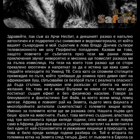
Здравейте, пак съм аз Арчи Несбит, а днешният разказ е напълно
автентичен и е подкрепен със снимковия и видеоматериала, от който
вашият сънародник и мой съратник в лова Владо Дончев сътвори
телевизионното ми шоу Перфектно попадение. Казвам ви това,
защото повечето от събитията през тези ми ранни ловни
приключения звучат невероятно и мнозина ще помислят разказа ми
за пълна измислица. На тези на които този разказ ще се стори
прекалено екзотичен и напрегнат за да е истина ще кажа само –
гледайте епизодите по Уикенд ТВ. Сега като си спомням стотиците
премеждия по пътя, който трябваше да измина през дивия свят на
африканския буш, сблъсквайки се безброй пъти с реалната опасност
да бъда стъпкан, намушкан или разкъсан от обекта на моето
желание. Не, това не е жена! Въпреки че някои от тях могат да
постигнат същия ефект и без физическо насилие. Говоря за
бленуваното и фантастично Биг Файв, за което всеки млад ловец
мечтае. Африка е ловният рай на Земята, където мега фауната и
многобройните антилопи съжителстват с големите хищни котки.
Именно за големите котки ще ви разкажа сега. Нашата първа цел
беше краля на животните. Лъвът, това митично създание, властвало
над три континента преди хиляди години, сега може да се ловува
само в Африка. Дори във вашата родина повелителят на животните е
бил един от най-страховитите и уважавани хищници в природата, но
това е било преди хиляди години разбира се. Той е втората по
големина котка на Земята след тигъра. Днес от лъвовете в Европа са