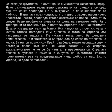
От всякъде джунглата ни обгръщаше с множество животински звуци.
Ясно различавахме единствено ръмжането на гонещите се сред
лунните сенки леопарди. Не ги виждахме но поне знаехме че са
наблизо. В три часа през нощта, когато първото зарево на слънцето
просветли небето, леопарда, когото очаквахме се появи. Тъмният му
силует беше перфектна мишена на фона на светлото небе. Аз с
треперещи от вълнение ръце поставих стрелата и опънах тетивата.
Докато извършвах тези действия бях изпуснал от очи силуета и
когато отново погледнах към дървото с готов за стрелба лък
изтръпнах от гледката. Петнистата котка явно бе доловила
присъствието ни и внимателно бе тръгнала да слиза по стеблото на
клона. За миг си помислих – Край това беше, когато леопарда спря и
погледна право към нас. Не чаках покана и му изпратих
доказателството че не се бе излъгал в преценката си. Стрелата
отлетя в сумрака и изчезна в силуета на животното. Резкият
пронизителен рев не предвещаваше нищо добро за нас. Бях го
уцелил, но дали бе фатално?