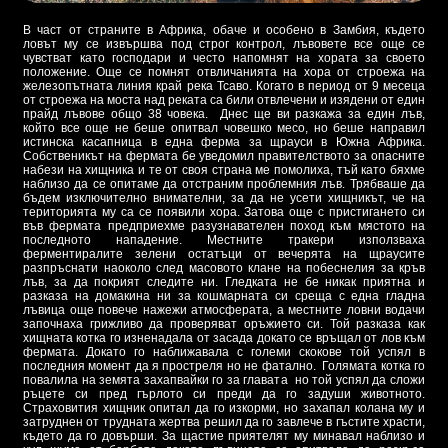
В част от страните в Африка, обаче и особено в Замбия, където
ловът му се извършва под строг контрол, лъвовете все още се
чувстват като господари и често напомнят на хората за своето
положение. Още се помнят отвличанията на хора от строежа на
железопътната линия край река Тсаво. Когато в период от 9 месеца
от строежа на моста над реката са били отвлечени и изядени от един
прайд лъвове общо 38 човека. Днес ще ви разкажа за един лъв,
който все още не беше опитвал човешко месо, но беше направил
истинска касапница в една ферма за щрауси в Южна Африка.
Собственикът на фермата бе уведомил правителството за опасните
набези на хищника и те от своя страна ме помолиха, тъй като бяхме
наблизо да се опитаме да отстраним проблемния лъв. Трябваше да
бъдем изключително внимателни, за да не усети хищникът, че на
територията му са се появили хора. Затова още с пристигането си
във фермата предприехме разузнавателен поход към мястото на
последното нападение. Местните тракери използваха
ферментиралите зелени остатъци от вечерята на щраусите
разпръснати наоколо след масовото клане на побеснелия за кръв
лъв, за да покрият следите ни. Гледката не бе никак приятна и
разказа на домакина ни за кошмарната си среща с една гладна
лъвица още повече нажежи атмосферата, а местните ловни водачи
започнаха грижливо да проверяват оръжието си. Той разказа как
хищната котка го изненадала от засада докато се връщал от лов към
фермата. Докато го наближавала с големи скокове той успял в
последния момент да я простреля но не фатално. Голямата котка го
повалила на земята захапвайки го за главата но той успял да сложи
ръцете си пред гърлото си преди да го задуши животното.
Страховития хищник опитал да го изкорми, но захапал колана му и
затруднен от трудната жертва решил да го завлече в гъстите храсти,
където да го довърши. За щастие приятелят му минавал наблизо и