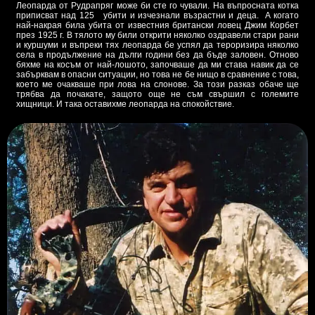
Леопарда от Рудрапряг може би сте го чували. На въпросната котка
приписват над 125 убити и изчезнали възрастни и деца. А когато
най-накрая била убита от известния британски ловец Джим Корбет
през 1925 г. В тялото му били открити няколко оздравели стари рани
и куршуми и въпреки тях леопарда бе успял да тероризира няколко
села в продължение на дълги години без да бъде заловен. Отново
бяхме на косъм от най-лошото, започваше да ми става навик да се
забърквам в опасни ситуации, но това не бе нищо в сравнение с това,
което ме очакваше при лова на слонове. За този разказ обаче ще
трябва да почакате, защото още не съм свършил с големите
хищници. И така оставихме леопарда на спокойствие.