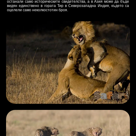
останали само историческите свидетелства, а в Азия може да бъде
видян единствено в гората Тир в Северозападна Индия, където са
оцелели само неколкостотин броя.