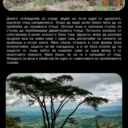
Докато оглеждахме за следи, видях на пътя един от щраусите,
оцелели след нападението. Исках да видя колко близо мога да се
приближа до огромната птица. Опънах лъка и започнах стъпка по
стъпка да приближавам двуметровата птица. По-късно разбрах от
собственика й колко опасно е било това. Щраусът може да разпори
гръдния кош на човек само с един скок, разчитайки на силните си
крайници и остри нокти. Явно обаче, птиците в тази ферма бяха
полупитомни, защото не ме нападнаха, а и не бяха успели да се
защитят от лъва, който бе повалил само за една вечер 3 от
гигантските пернати. Явно беше, че не го е направил от глад.
Жаждата за кръв и убийства бе един от симптомите на проблемните
лъвове.