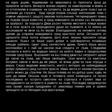
на едно дърво. Надявахме се миризмата от прясната кръв да
привлече котката. Вечерта всички нервно се навечеряхме в кемпа и
се оттеглихме в очакване на сутринта, за да видим дали лъвът ще се
доближи до стръвта. Още преди изгрев слънце започнахме лова с
повече увереност, защото имахме попълнение. Четирикракият ловец
на лъвове беше известен и сред човешките си колеги със безумната
си храброст. За породата Джак ръсел териер местните ловци казват
че в тези кучета са преродените души на лъвовете и те никога не
осъзнавали че вече са по малки. Благодарение на неговите сетива
щяхме да открием невидимата сред храстите котка. Останките от
щраусите бяха почти изядени, като ясно личаха пресните следи
наоколо. Лъвът се беше наял добре и най-вероятно почиваше
някъде наблизо, скрит сред сенчестите драки. Кучето беше много
неспокойно и с лай ни насочи към следата от лъва. Следвайки
посоката в която ни водеше нюхът на кучето бавно и предпазливо
поехме сред буша. Вързаният на къс повод джак със сигурност щеше
да скочи на лъва, ако беше свободен, тези кучета са наистина
безумно смели и мога да ви уверя, че всяка дума за тази порода е
вярна. Скоро видяхме животното, което с интерес ни наблюдаваше
добре прикрито сред гъстите храсти. Имах чиста от клонки пролука в
която можех да стрелям. Не беше голяма но по-добър шанс едва ли
щях да имам. Опънах лъка и тетивата изпя зловещата си песен
последвана от острото свистене на стрелата и тъпият звук от
попадението на острието в рамото на лъва. Последва предсмъртен
скок право нагоре придружен от ужасяваш гневен рев и шумно
чупещите се от бягащия лъв храсталаци.