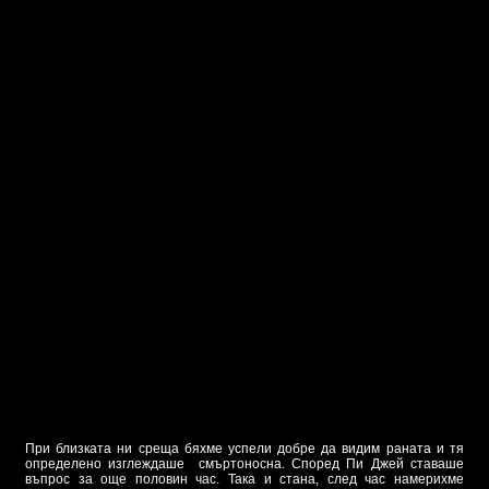
При близката ни среща бяхме успели добре да видим раната и тя
определено изглеждаше смъртоносна. Според Пи Джей ставаше
въпрос за още половин час. Така и стана, след час намерихме