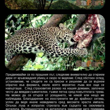
Придвижвайки се по прашния път, следяхме внимателно да открием
дири от кръвожадния убиец и скоро ги видяхме. След обстоен оглед,
установихме, че следите не са пресни и решихме да се върнем
обратно във фермата, около която вероятно лъва все още се
навърташе. След страховития разказ на нашия домакин, започнах
често да виждам съмнителни, тъмни петна сред пожълтялата трева.
Не можех да се отърся от усещането, че някой или нещо ме
наблюдава. Благодарение на изострените ми до крайност сетива,
успях да видя иначе невидимата сред високите храсти импала.
Опънах лъка и изпратих стрелата към сърцето на скокливата
антилопа. Вътрешностите на антилопата закачихме като примамка