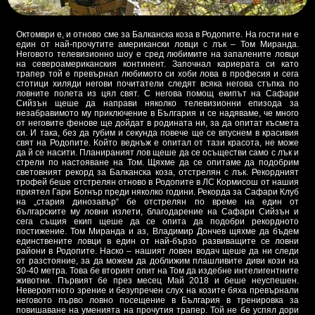
Октомври е, и отново сме за Балканска коза в Родопите. На гости ни е
един от най-прочутите американски ловци с лък – Том Миранда.
Неговото телевизионно шоу е сред любимите на запалените ловци
на североамериканския континент. Започнал кариерата си като
трапер той е превърнал любимото си хоби лова в професия и сега
стотици хиляди негови почитатели следят всяка негова стъпка по
ловните полета из цял свят. С негова помощ екипът на Сафари
Сийзън щеше да направи няколко телевизионни епизода за
незабравимото му приключение в България и се надяваме, че много
от неговите фенове ще дойдат в родината ни, за да опитат късмета
си. И така, без да губим и секунда повече ще се впуснем в красивия
свят на Родопите. Който веднъж е опитал от тази красота, не може
да й се насити. Планираният лов щеше да се осъществи само с лък и
стрели по настояване на Том. Щяхме да се опитаме да подобрим
световният рекорд за Балканска коза, отстрелян с лък. Рекордният
трофей беше отстрелян отново в Родопите в ЛС Кормисош от нашия
приятел Гари Богнър преди няколко години. Рекорда за Сафари Клуб
на „стария динозавър“ бе отстрелян по време на един от
българските му ловни излети, благодарение на Сафари Сийзън и
сега същия екип щеше да се опита да подобри рекордното
постижение. Том Миранда и аз, Владимир Дончев щяхме да бъдем
единствените ловци в един от най-бързо развиващите се ловни
райони в Родопите. Наско – нашият ловен водач щеше да ни следи
от разстояние, за да можем да доближим плашливите диви кози на
30-40 метра. Това бе вторият опит на Том да издебне интелигентните
животни. Първият бе през месец Май 2018 и беше неуспешен.
Невероятното зрение и безупречен слух на козите бяха превърнали
неговото първо ловно посещение в България в тренировка за
повишаване на уменията на прочутия трапер. Той не бе успял дори