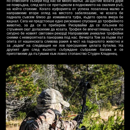
по отвесните зъбери под нас бе много малък. За щастие козата дори
не помръдна, след като се претърколи в подножието на скалния ръб,
на който стояхме. Когато еуфорията от успеха позатихна малко и
направихме втори оглед на мястото забелязахме, че козата бе
паднала съвсем близо до измамната туфа, където орела вчера бе
кацнал. Сега ни предстоеше едно рисковано спускане до трофейното
животно, за да си го приберем. Рискувайки да се плъзнем по
стръмния скат долазихме да козата. Трофея бе впечатляващ и почти
сигурно бе новият световен рекорд! Направихме уникални трофейни
снимки с невероятната панорама под нас. Вечерта Том за първи път
опита от нашенската сливова ракия в чест на падналото животно и
за „кадем“ на следващия ни лов пресушихме цялата бутилка. На
другият ден след късното събуждане събрахме багажа и се
приготвихме да пътуваме към ловно стопанство Студен Кладенец.