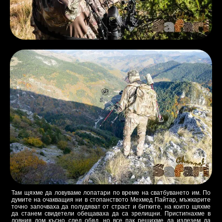
Там щяхме да ловуваме лопатари по време на сватбуването им. По
думите на очакващия ни в стопанството Мехмед Пайтар, мъжкарите
точно започваха да полудяват от страст и битките, на които щяхме
да станем свидетели обещаваха да са зрелищни. Пристигнахме в
ловния дом късно след обяд, но все пак решихме да излезем да