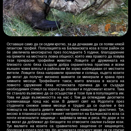
Оставаше само да си седим кротко, за да дочакаме да се появи някой
гигантски трофей. Популацията на Балканската коза в този район се
бе увеличила многократно през последните 5 години, благодарение
на грижите на местната ловна общност, която има правото да ловува
тези прекрасни трофейни животни. Ловците от дружинката на
близкото село бяха създали добра охранителна практика и всеки
външен човек влязъл в района им бе зорко наблюдаван от местните
жители. Ловците бяха направили хранилки и солища, където козите
да могат да получат жизнено важните си минерали и храна през
зимните месеци. Трофейните такси, които влизаха в касата на
ловното сдружение бяха истинската причина да се създаде
необходимия стимул за хората да опазват и подпомагат козите. Така
бе станало възможно да се осъществи и този бум в популацията им.
Това ни даде възможността на нас с Том да оглеждаме десетките
преминаващи пред нас кози. В дивият свят на Родопите през
студените снежни зимни месеци е трудно да се оцелее и без
помощта на хората дивите животни биха намалели драстично. Тук,
високо в планината единственият неприятел на Балканската коза са
почти изчезналите хищници – кафявата мечка и риса. Но дори и те
не могат да доближат до бягащите по отвесните скални зъбери кози.
Тук малките на козите са сравнително защитени от хищниците,
бродещи в гората под тях. Но истинската опасност маже да се спусне