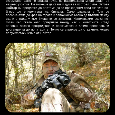
екземпляр, само че цялата група бе разположена много далеч от
нашето укритие. Не можеше да става и дума за изстрел с лък. Затова
Пайтар ни предложи да опитаме да се прокраднем сред скалите по-
близо до епицентъра на битката. Само двамата с Том се
промъкнахме до края на гората и започнахме бавно да пълзим между
скалите надолу към биещите се животни. Използвахме всеки по-
голям къс скала като прикритие между нас и животните. След
половин часово прокрадване и припълзяване бяхме преполовили
дистанцията до лопатарите. Точно се спряхме да отдъхнем, когато
получих съобщение от Пайтар.