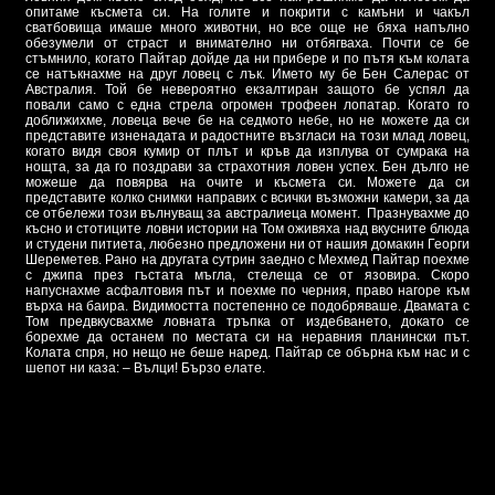
опитаме късмета си. На голите и покрити с камъни и чакъл
сватбовища имаше много животни, но все още не бяха напълно
обезумели от страст и внимателно ни отбягваха. Почти се бе
стъмнило, когато Пайтар дойде да ни прибере и по пътя към колата
се натъкнахме на друг ловец с лък. Името му бе Бен Салерас от
Австралия. Той бе невероятно екзалтиран защото бе успял да
повали само с една стрела огромен трофеен лопатар. Когато го
доближихме, ловеца вече бе на седмото небе, но не можете да си
представите изненадата и радостните възгласи на този млад ловец,
когато видя своя кумир от плът и кръв да изплува от сумрака на
нощта, за да го поздрави за страхотния ловен успех. Бен дълго не
можеше да повярва на очите и късмета си. Можете да си
представите колко снимки направих с всички възможни камери, за да
се отбележи този вълнуващ за австралиеца момент. Празнувахме до
късно и стотиците ловни истории на Том оживяха над вкусните блюда
и студени питиета, любезно предложени ни от нашия домакин Георги
Шереметев. Рано на другата сутрин заедно с Мехмед Пайтар поехме
с джипа през гъстата мъгла, стелеща се от язовира. Скоро
напуснахме асфалтовия път и поехме по черния, право нагоре към
върха на баира. Видимостта постепенно се подобряваше. Двамата с
Том предвкусвахме ловната тръпка от издебването, докато се
борехме да останем по местата си на неравния планински път.
Колата спря, но нещо не беше наред. Пайтар се обърна към нас и с
шепот ни каза: – Вълци! Бързо елате.