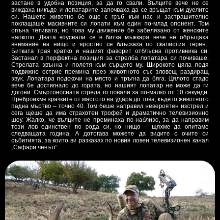
застане в удобна позиция, за да го свали. Вълците вече не се
виждаха никъде и лопатарите започваха да се връщат към дуелите
си. Нашето животно бе още с гръб към нас и застрашително
поклащаше масивните си лопати към един по-млад опонент. Том
опъна тетивата, но това му движение бе забелязано от женските
наоколо. Двата впуснали се в битка мъжкаря вече не обръщаха
внимание на нищо и яростно се блъскаха по скалистия терен.
Битката трая кратко и нашият фаворит отблъсна противника си.
Застанал в перфектна позиция за стрелба лопатара си почиваше.
Стрелата звънна и полетя към сърцето му. Широкото цяла педя
подвижно острие премина през животното със зловещ раздиращ
звук. Лопатара подскочи на място и тръгна да бяга. Цялото стадо
вече бе достигнало до гората, но нашият лопатар не може да ги
догони. Смъртоносната стрела го повали за по-малко от 10 секунди.
Преброихме крачките от мястото на удара до това, където животното
падна мъртво – точно 40. Том беше направил невероятен изстрел и
сега щеше да има страхотен трофей и драматично телевизионно
шоу. Жалко, че вълците не преминаха по-наблизо, за да направим
този лов единствен по рода си, но нищо – щяхме да опитаме
следващата година. А дотогава можете да видите с очите си
събитията, за които ви разказах по новия ловен телевизионен канал
„Сафари ченъл“.