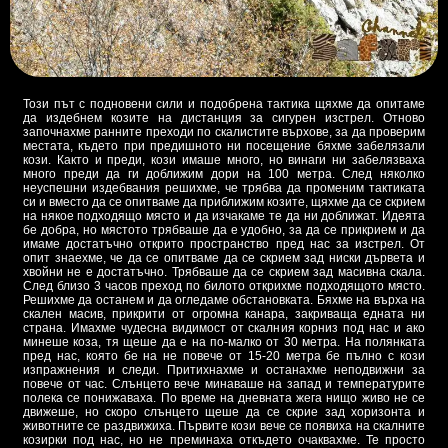
Този път с подновени сили и подобрена тактика щяхме да опитаме
да издебнем козите на дистанция за сигурен изстрел. Отново
започнахме ранните преходи по скалистите върхове, за да проверим
местата, където при предишното ни посещение бяхме забелязали
кози. Както и преди, кози имаше много, но винаги ни забелязваха
много преди да ги доближим дори на 100 метра. След няколко
неуспешни издебвания решихме, че трябва да променим тактиката
си и вместо да се опитваме да приближим козите, щяхме да се скрием
на някое подходящо място и да изчакаме те да ни доближат. Идеята
бе добра, но мястото трябваше да е удобно, за да се прикрием и да
имаме достатъчно открито пространство пред нас за изстрел. От
опит знаехме, че да се опитваме да се скрием зад ниски дървета и
хвойни не е достатъчно. Трябваше да се скрием зад масивна скала.
След близо 3 часов преход по билото открихме подходящото място.
Решихме да останем и да огледаме обстановката. Бяхме на върха на
скален масив, прикрити от огромна канара, закриваща едната ни
страна. Имахме чудесна видимост от скалния корниз под нас и ако
минеше коза, тя щеше да е на по-малко от 30 метра. На полянката
пред нас, която бе на не повече от 15-20 метра бе пълно с кози
изпражнения и следи. Притихнахме и останахме неподвижни за
повече от час. Слънцето вече минаваше на запад и температурите
полека се понижаваха. По време на дневната жега нищо живо не се
движеше, но скоро слънцето щеше да се скрие зад хоризонта и
животните се раздвижиха. Първите кози вече се появиха на скалните
козирки под нас, но не преминаха откъдето очаквахме. Те просто