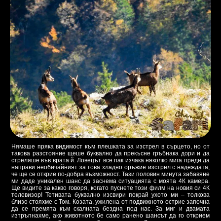
Нямаше пряка видимост към плешката за изстрел в сърцето, но от
такова разстояние щеше буквално да прекъсне гръбнака дори и да
стреляше във врата й. Ловецът все пак изчака няколко мига преди да
направи необичайният за това хладно оръжие изстрел с надеждата,
че ще се открие по-добра възможност. Тази половин минута забавяне
ми даде уникален шанс да заснема ситуацията с моята 4К камера.
Ще видите за какво говоря, когато пуснете този филм на новия си 4К
телевизор! Тетивата буквално изсвири покрай ухото ми – толкова
близо стояхме с Том. Козата, ужилена от подвижното острие започна
да се премята към скалната бездна под нас. За миг и двамата
изтръпнахме, ако животното бе само ранено шансът да го открием