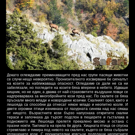
Докато оглеждахме преминаващите пред нас групи пасящи животни
се случи нещо невероятно. Пронизителното изсвирване бе сигналът
на козите за наближаваща опасност. Огледахме се дали не са ни
забелязали, но погледите на козите бяха вперени в небето. Идваше
хищник, но не един, а двама от най-страховитите въздушни ловци се
надпреварваха за многобройните кози пред нас. По скалите се бяха
пръснали много млади и новородени козички. Скалният орел, както и
лешояда са способни да отнесат някое младо и неопитно козле. И
двете огромни птици изникнаха от лазурната синева над нас сякаш
от нищото. Възрастните кози бързо напуснаха откритите скални
тераси и започнаха да търсят подслон в пещерите и гъсталака в
подножието им. Лешояда прелетя прекалено високо и остана с
празни нокти. Тактиката на орела бе друга. Хищната птица се спусна
стремглаво и пикира под нивото на скалите, където се бяха събрали
уплашените кози. С пронизителни крясъци подплаши неопитните