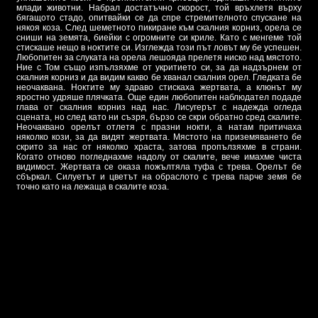
млади животни. Набрал достатъчно скорост, той връхлетя върху
бягащото стадо, опитвайки се да спре стремителното спускане на
някоя коза. След шеметното пикиране към скалния корниз, орела се
сниши на земята, биейки с огромните си криле. Като с менгеме той
стискаше нещо в ноктите си. Изглежда този път ловът му бе успешен.
Любопитен за слуката на орела лешояда прелетя ниско над мястото.
Ние с Том също изпълзяхме от укритието си, за да надзърнем от
скалния корниз и да видим какво бе хванал скалния орел. Гледката бе
неочаквана. Ноктите му здраво стискаха жертвата, а клюнът му
яростно удряше плячката. Още един любопитен наблюдател подаде
глава от скалния корниз над нас. Лисугерът с надежда огледа
сцената, но след като ни съзря, бързо се скри обратно сред скалите.
Неочаквано орелът отлетя с празни нокти, а натам притичаха
няколко кози, за да видят жертвата. Мястото на приземяването бе
скрито за нас от няколко храста, затова пропълзяхме в страни.
Когато отново погледнахме надолу от скалите, вече имахме чиста
видимост. Жертвата се оказа пожълтяла туфа с трева. Орелът бе
сбъркал. Силуетът и цветът на обраслото с трева парче земя бе
точно като на лежаща в скалите коза.