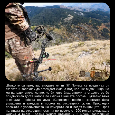
„Вълците са пред вас виждате ли ги !?!“ Полека се повдигнах от
скалите и започнах да оглеждам склона под нас. Не видях нищо, но
ми направи впечатление, че битките бяха спрели, а стадото се бе
придвижило доста нагоре по склона в нашата посока. Буквално бяха
влезнали в обсега на лъка. Животните, особено женските бяха
уплашени и гледаха в посока на отсрещния склон. Проследих
посоката с увеличението на камерата си и видях хищниците. През
поляната на отсрещния скат на не повече от 200 метра минаваха в
колона 4 вълка. Голяма женска вълчица и 3 млади тазгодишни