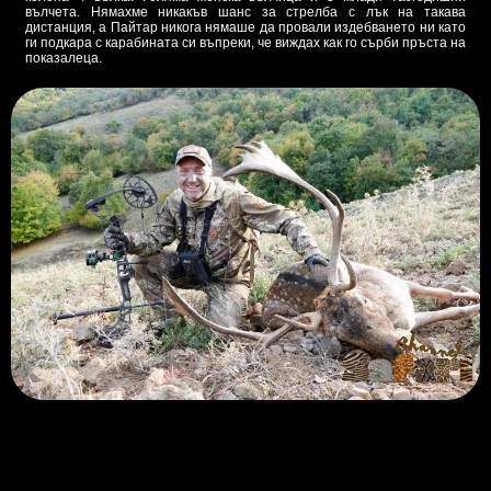
вълчета. Нямахме никакъв шанс за стрелба с лък на такава
дистанция, а Пайтар никога нямаше да провали издебването ни като
ги подкара с карабината си въпреки, че виждах как го сърби пръста на
показалеца.