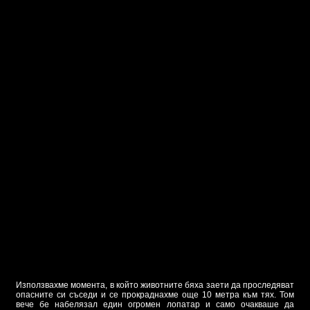
Използвахме момента, в който животните бяха заети да проследяват
опасните си съседи и се прокраднахме още 10 метра към тях. Том
вече бе набелязал един огромен лопатар и само очакваше да