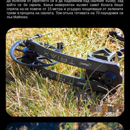
да излезем от укритието си и да надникнем над скалния зъбер, зад
който се бе скрила. Какъв невероятен късмет само! Козата беше
спряла на не повече от 15 метра и усърдно пощипваше от зелените
треви в процепа на скалата. Том опъна тетивата на 70 паундовия си
лък Mathews.