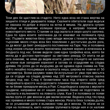
Този ден бе щастлив за стадото. Нито една коза не стана жертва на
хищните птици и двукраките ловци. Скалните обитатели още веднъж
се оказаха по-добри в играта на котка и мишка. На другата сутрин
въобще не правихме излишни преходи, а направо поехме към
новооткритото място. Стаихме се зад скалата и скоро шоуто започна.
Една по една козите започнаха да се изкачват на полянката пред
нас. Първите животни бяха само млади женски с техните малки. Ние
търсехме много стара коза без поколение с достатъчно дълги рога,
за да могат да бият рекордното постижение на Гари. Час и половина
след изгрев слънце козите прескочиха скалния корниз и изчезнаха в
бездната под нас. Бяхме видели само една трофейна коза, която би
могла да е достоен претендент за световен рекорд. От опита ни до
сега знаехме, че няма да видим козите, докато слънцето не започне
да клони към западния хоризонт и затова се отдадохме на сладка
дрямка. Не успях да се въздържа да не щракна една снимка на Том,
който нехайно похъркваше в скалната ниша, широка не повече от 50
сантиметра. Всеки разумен човек би изтръпнал от ужас при мисълта
да се отдаде на сладка дрямка над 100 метровата отвесна скална
бездна под нас. След 4 безметежни часа под открито небе сред
безкрайната красота на родопските планини бяхме отпочинали, като
че ли бяхме прекарали месец в Рая. Следобедната закуска с вкусните
сандвичи, направени ни от нашия домакин Хинко ни подготвиха за
тръпката и вълнението на ловната слука. Към 3 и половина се появи
малка група от две женски и две малки козички. Веднага след тях пред
нас премина и много голяма стара женска. Рогата бяха толкова дълги,
че се усъмнихме дали е възможно това да е женска. Тя обаче не се
спря на полянката, както направи групичката преди нея и се наложи