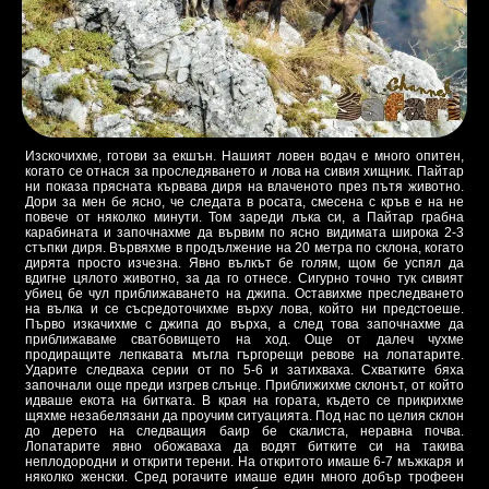
Изскочихме, готови за екшън. Нашият ловен водач е много опитен,
когато се отнася за проследяването и лова на сивия хищник. Пайтар
ни показа прясната кървава диря на влаченото през пътя животно.
Дори за мен бе ясно, че следата в росата, смесена с кръв е на не
повече от няколко минути. Том зареди лъка си, а Пайтар грабна
карабината и започнахме да вървим по ясно видимата широка 2-3
стъпки диря. Вървяхме в продължение на 20 метра по склона, когато
дирята просто изчезна. Явно вълкът бе голям, щом бе успял да
вдигне цялото животно, за да го отнесе. Сигурно точно тук сивият
убиец бе чул приближаването на джипа. Оставихме преследването
на вълка и се съсредоточихме върху лова, който ни предстоеше.
Първо изкачихме с джипа до върха, а след това започнахме да
приближаваме сватбовището на ход. Още от далеч чухме
продиращите лепкавата мъгла гъргорещи ревове на лопатарите.
Ударите следваха серии от по 5-6 и затихваха. Схватките бяха
започнали още преди изгрев слънце. Приближихме склонът, от който
идваше екота на битката. В края на гората, където се прикрихме
щяхме незабелязани да проучим ситуацията. Под нас по целия склон
до дерето на следващия баир бе скалиста, неравна почва.
Лопатарите явно обожаваха да водят битките си на такива
неплодородни и открити терени. На откритото имаше 6-7 мъжкаря и
няколко женски. Сред рогачите имаше един много добър трофеен