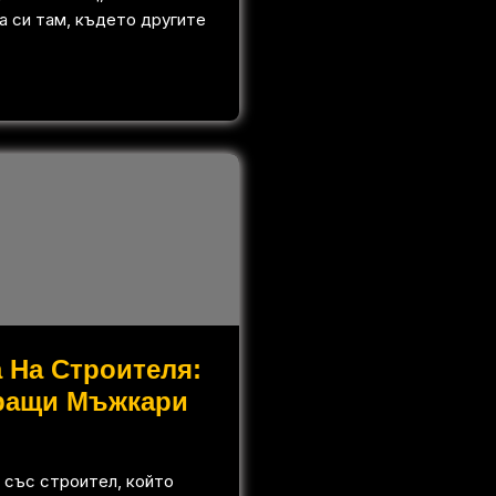
а си там, където другите
 На Строителя:
ращи Мъжкари
 със строител, който