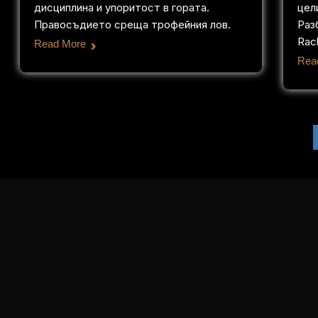
дисциплина и упоритост в гората.
цели
Правосъдието среща трофейния лов.
Раз
Rac
Read More
Rea