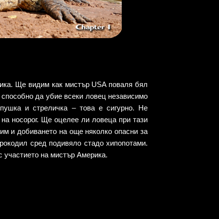
ика. Ще видим как мистър USA поваля бял
е способно да убие всеки ловец независимо
пушка и стреличка – това е сигурно. Не
 на носорог. Ще оцелее ли ловеца при тази
им и добиването на още няколко опасни за
крокодил сред подивяло стадо хипопотами.
с участието на мистър Америка.