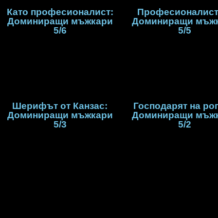
Като професионалист:
Професионалист
Доминиращи мъжкари
Доминиращи мъж
5/6
5/5
Шерифът от Канзас:
Господарят на рог
Доминиращи мъжкари
Доминиращи мъж
5/3
5/2