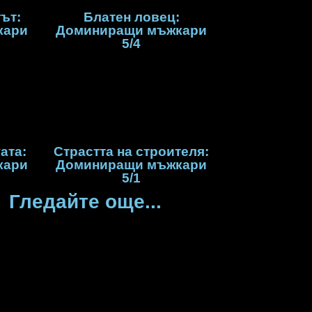
ът:
Блатен ловец:
кари
Доминиращи мъжкари
5/4
ата:
Страстта на строителя:
кари
Доминиращи мъжкари
5/1
Гледайте още...