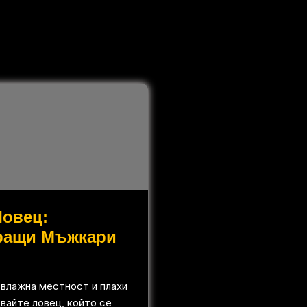
Ловец:
ращи Мъжкари
 влажна местност и плахи
вайте ловец, който се