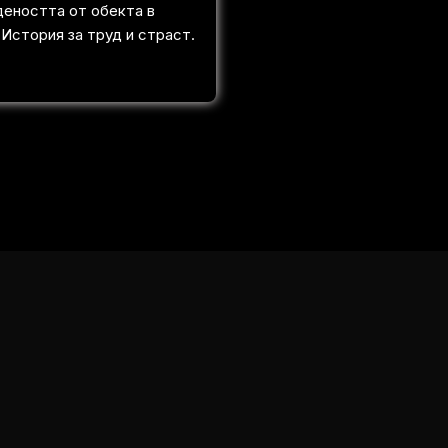
деността от обекта в
 История за труд и страст.