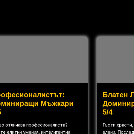
рофесионалистът:
Блатен 
оминиращи Мъжкари
Домини
5
5/4
во отличава професионалиста?
Гъсти храсти,
те елитни умения, интелигентна
елени. Послед