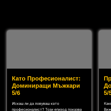
Като Професионалист:
П
Доминиращи Мъжкари
Д
5/6
5/
Искаш ли да ловуваш като
Как
професионалист? Този епизод показва
Виж