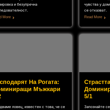
нировка и безупречна
чувства у дом
ледователност.
се отказват.
d More
Read More
сподарят На Рогата:
Страстта
оминиращи Мъжкари
Домини
2
5/1
дваме ловец, известен с това, че се
Запознайте се