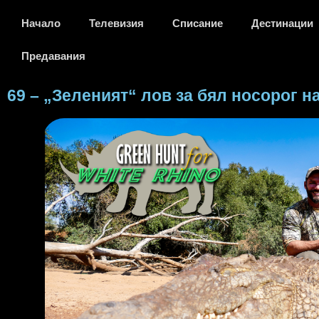
Начало
Телевизия
Списание
Дестинации
Предавания
69 – „Зеленият“ лов за бял носорог н