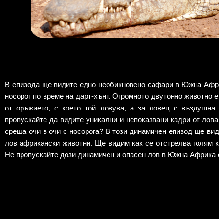
В епизода ще видите едно необикновено сафари в Южна Афр
носорог по време на дарт-хънт. Огромното двутонно животно 
от оръжието, с което той ловува, а за ловец с въздушна 
пропускайте да видите уникални и непоказвани кадри от лова
среща очи в очи с носорога? В този динамичен епизод ще вид
лов африкански животни. Ще видим как се отстрелва голям 
Не пропускайте дози динамичен и опасен лов в Южна Африка 