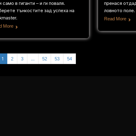
 само в гиганти – и ги поваля.
пренася отда
берете тънкостите зад успеха на
ловното поле.
kmaster.
Read More
d More
1
…
2
3
52
53
54