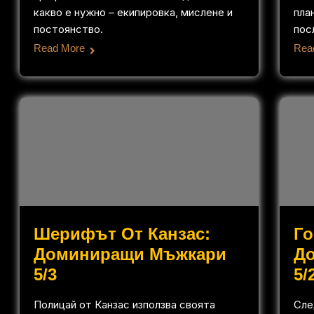
какво е нужно – екипировка, мислене и
пла
постоянство.
пос
Read More
Rea
Шерифът От Канзас:
Го
Доминиращи Мъжкари
Д
5/3
5/
Полицай от Канзас използва своята
Сле