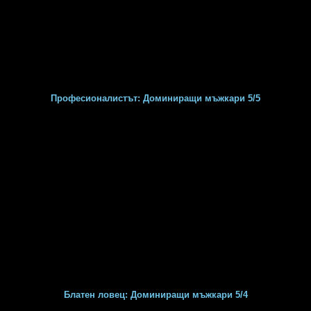
Професионалистът: Доминиращи мъжкари 5/5
Блатен ловец: Доминиращи мъжкари 5/4