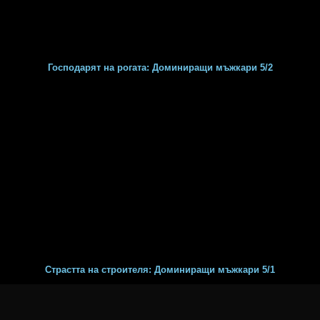
Господарят на рогата: Доминиращи мъжкари 5/2
Страстта на строителя: Доминиращи мъжкари 5/1