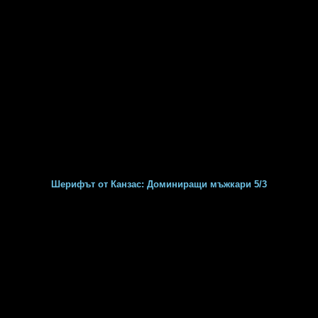
Шерифът от Канзас: Доминиращи мъжкари 5/3