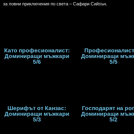
за ловни приключения по света – Сафари Сийзън.
Като професионалист:
Професионалист
Доминиращи мъжкари
Доминиращи мъж
5/6
5/5
Шерифът от Канзас:
Господарят на рог
Доминиращи мъжкари
Доминиращи мъж
5/3
5/2