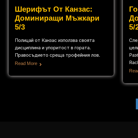
Шерифът От Канзас:
Го
Доминиращи Мъжкари
Д
5/3
5/
Полицай от Канзас използва своята
Сле
дисциплина и упоритост в гората.
цели
Правосъдието среща трофейния лов.
Раз
Rac
Read More
Rea