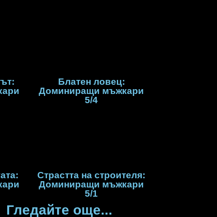
ът:
Блатен ловец:
кари
Доминиращи мъжкари
5/4
ата:
Страстта на строителя:
кари
Доминиращи мъжкари
5/1
Гледайте още...