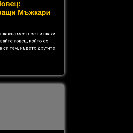
Ловец:
ращи Мъжкари
 влажна местност и плахи
вайте ловец, който се
а си там, където другите