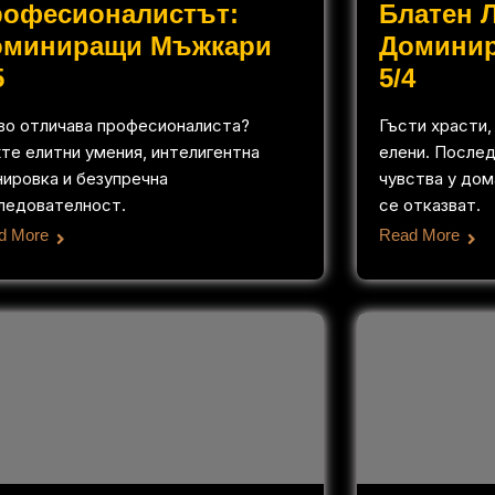
рофесионалистът:
Блатен 
оминиращи Мъжкари
Домини
5
5/4
во отличава професионалиста?
Гъсти храсти,
те елитни умения, интелигентна
елени. Послед
нировка и безупречна
чувства у дом
ледователност.
се отказват.
d More
Read More