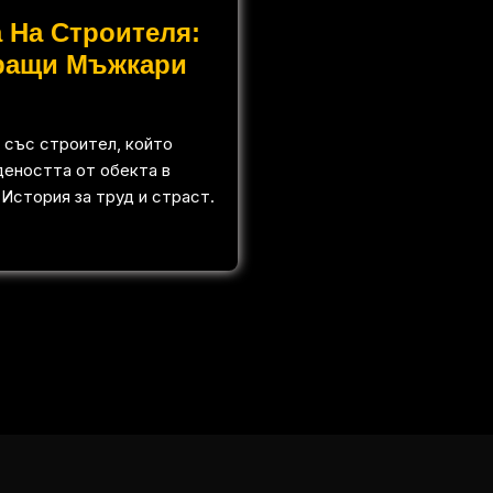
 На Строителя:
ращи Мъжкари
 със строител, който
деността от обекта в
 История за труд и страст.