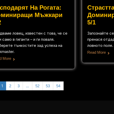
сподарят На Рогата:
Страстта
оминиращи Мъжкари
Домини
2
5/1
дваме ловец, известен с това, че се
Запознайте се
 само в гиганти – и ги поваля.
пренася отда
берете тънкостите зад успеха на
ловното поле.
kmaster.
Read More
d More
1
…
2
3
52
53
54