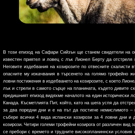
В този епизод на Сафари Сийзън ще станем свидетели на о
известен приятел и ловец с лък Лионел Берту да отстреля 
Неговите издебвания на козирозите по отвесните скалисти 
опасните му изкачвания в търсенето на голямо трофейно ж
ловни постижения в издебването на козирозите, с което Лионе
лък и стрели в самото сърце на планината, където дивите ск
предишният епизод видяхме началото на един исторически ло
Канада. Късметлията Пит, който, като на шега успя да отстре
за два поредни дни и е на път да постигне немислимото – 
събере всички 4 вида испански козирози за 4 ловни дни и 
козирози. Четири големи трофейни козирога от различен вид з
се пребори с времето и трудните високопланиннски условия 