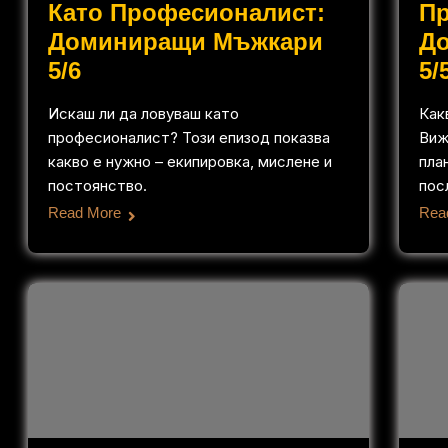
Като Професионалист:
П
Доминиращи Мъжкари
Д
5/6
5/
Искаш ли да ловуваш като
Как
професионалист? Този епизод показва
Виж
какво е нужно – екипировка, мислене и
пла
постоянство.
пос
Read More
Rea