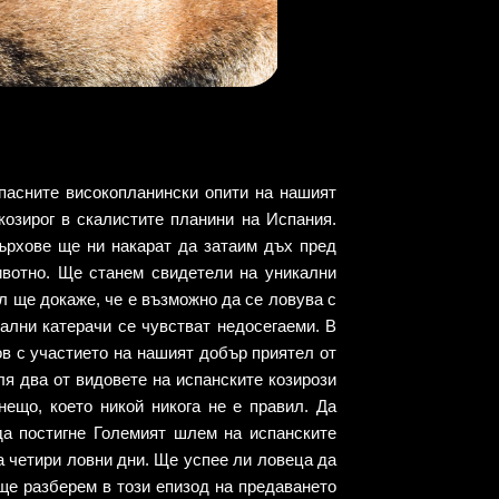
пасните високопланински опити на нашият
козирог в скалистите планини на Испания.
върхове ще ни накарат да затаим дъх пред
ивотно. Ще станем свидетели на уникални
л ще докаже, че е възможно да се ловува с
ални катерачи се чувстват недосегаеми. В
в с участието на нашият добър приятел от
ля два от видовете на испанските козирози
нещо, което никой никога не е правил. Да
да постигне Големият шлем на испанските
а четири ловни дни. Ще успее ли ловеца да
ще разберем в този епизод на предаването