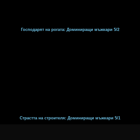
Господарят на рогата: Доминиращи мъжкари 5/2
Страстта на строителя: Доминиращи мъжкари 5/1