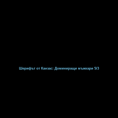
Шерифът от Канзас: Доминиращи мъжкари 5/3