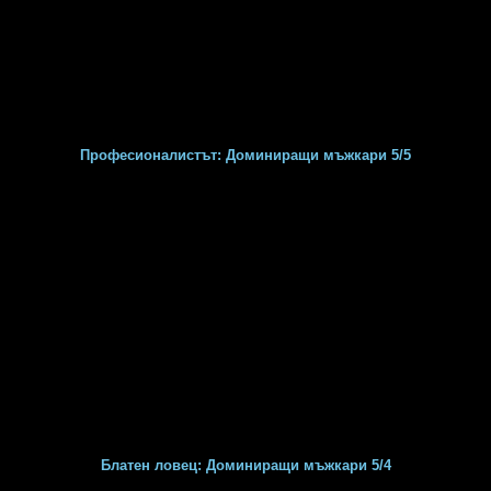
Професионалистът: Доминиращи мъжкари 5/5
Блатен ловец: Доминиращи мъжкари 5/4