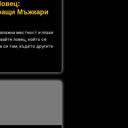
Ловец:
ращи Мъжкари
 влажна местност и плахи
вайте ловец, който се
а си там, където другите