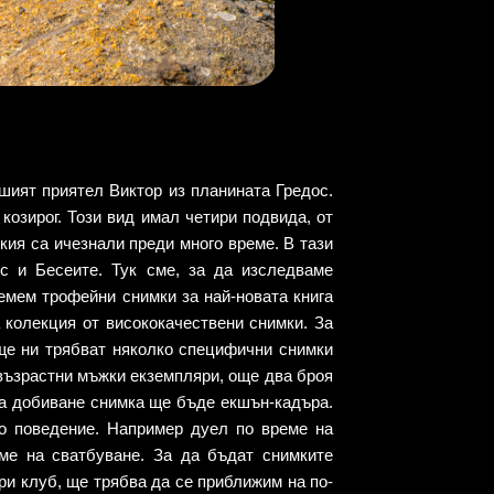
ият приятел Виктор из планината Гредос.
озирог. Този вид имал четири подвида, от
кия са ичезнали преди много време. В тази
с и Бесеите. Тук сме, за да изследваме
емем трофейни снимки за най-новата книга
 колекция от висококачествени снимки. За
ще ни трябват няколко специфични снимки
 възрастни мъжки екземпляри, още два броя
за добиване снимка ще бъде екшън-кадъра.
о поведение. Например дуел по време на
ме на сватбуване. За да бъдат снимките
ри клуб, ще трябва да се приближим на по-