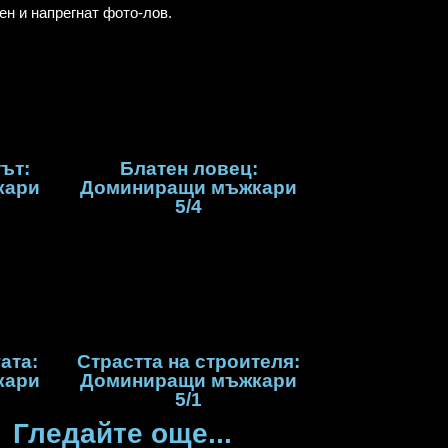
ен и напрегнат фото-лов.
ът:
Блатен ловец:
кари
Доминиращи мъжкари
5/4
ата:
Страстта на строителя:
кари
Доминиращи мъжкари
5/1
Гледайте още...