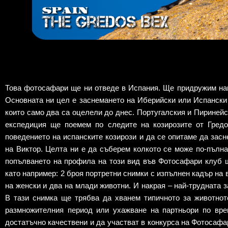
Това фотосафари ще ни отведе в Испания. Ще придружим наш
Основната ни цел е заснемането на Иберийски или Испански к
които само два са оцелели до днес. Португалския и Пиринейс
експедиция ще поемем по следите на козирозите от Гредо
поведението на испанските козирози и да се опитаме да засн
на Виктор. Целта ни е да съберем колкото се може по-пълна
попълването на профила на този вид във Фотосафари клуб 
като например: 2 броя портретни снимки с изпълнен кадър на
на женски и два на млади животни. И накрая – най-трудната 
В тази снимка ще трябва да хванем типичното за животнот
размножителния период или ухажване на партньори по вре
достатъчно качествени и да участват в конкурса на Фотосафа