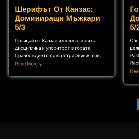
Шерифът От Канзас:
Го
Доминиращи Мъжкари
Д
5/3
5/
Полицай от Канзас използва своята
Сле
дисциплина и упоритост в гората.
цели
Правосъдието среща трофейния лов.
Раз
Rac
Read More
Rea