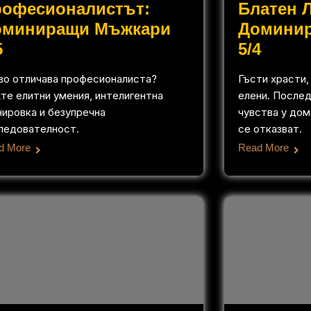
рофесионалистът:
Блатен 
оминиращи Мъжкари
Домини
5
5/4
во отличава професионалиста?
Гъсти храсти,
те елитни умения, интелигентна
елени. Послед
нировка и безупречна
чувства у дом
ледователност.
се отказват.
d More
Read More