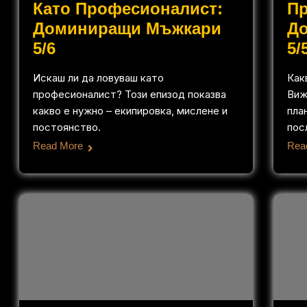
Като Професионалист:
П
Доминиращи Мъжкари
Д
5/6
5/
Искаш ли да ловуваш като
Как
професионалист? Този епизод показва
Виж
какво е нужно – екипировка, мислене и
пла
постоянство.
пос
Read More
Rea