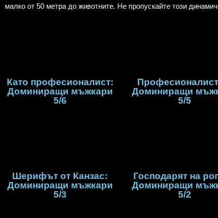
малко от 50 метра до животните. Не пропускайте този динамич
Като професионалист:
Професионалист
Доминиращи мъжкари
Доминиращи мъж
5/6
5/5
Шерифът от Канзас:
Господарят на рог
Доминиращи мъжкари
Доминиращи мъж
5/3
5/2