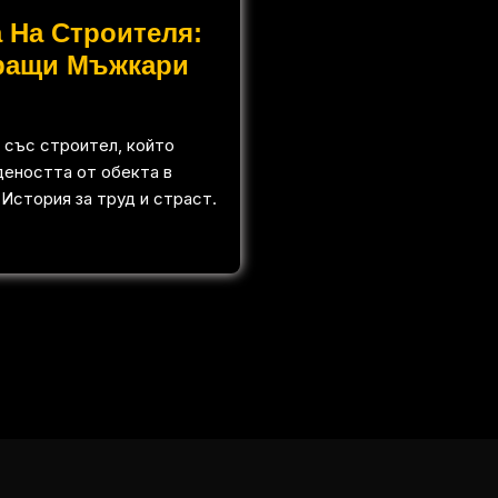
 На Строителя:
ращи Мъжкари
 със строител, който
деността от обекта в
 История за труд и страст.