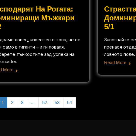
сподарят На Рогата:
Страстта
оминиращи Мъжкари
Домини
2
5/1
дваме ловец, известен с това, че се
Запознайте се
 само в гиганти – и ги поваля.
пренася отда
берете тънкостите зад успеха на
ловното поле.
kmaster.
Read More
d More
1
…
2
3
52
53
54