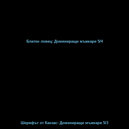
Блатен ловец: Доминиращи мъжкари 5/4
Шерифът от Канзас: Доминиращи мъжкари 5/3