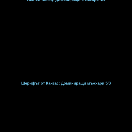
Шерифът от Канзас: Доминиращи мъжкари 5/3