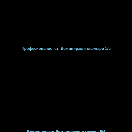
Професионалистът: Доминиращи мъжкари 5/5
Блатен ловец: Доминиращи мъжкари 5/4