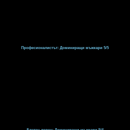
Професионалистът: Доминиращи мъжкари 5/5
Блатен ловец: Доминиращи мъжкари 5/4