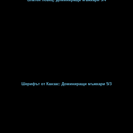
Шерифът от Канзас: Доминиращи мъжкари 5/3