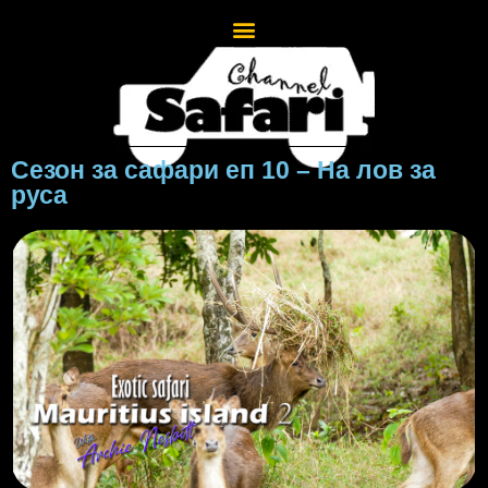
Сезон за сафари еп 10 – На лов за
руса