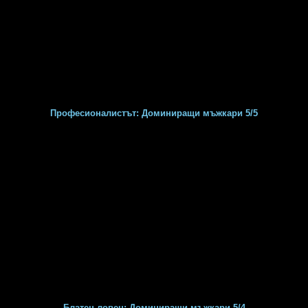
Професионалистът: Доминиращи мъжкари 5/5
Блатен ловец: Доминиращи мъжкари 5/4