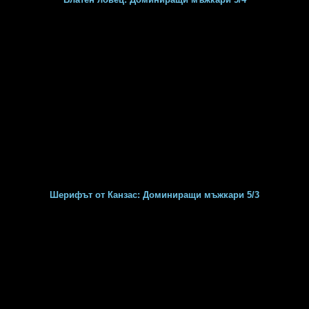
Шерифът от Канзас: Доминиращи мъжкари 5/3