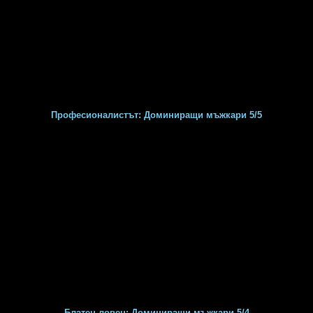
Професионалистът: Доминиращи мъжкари 5/5
Блатен ловец: Доминиращи мъжкари 5/4