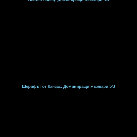
Шерифът от Канзас: Доминиращи мъжкари 5/3