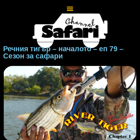
Речния тигър – началото – еп 79 –
Сезон за сафари