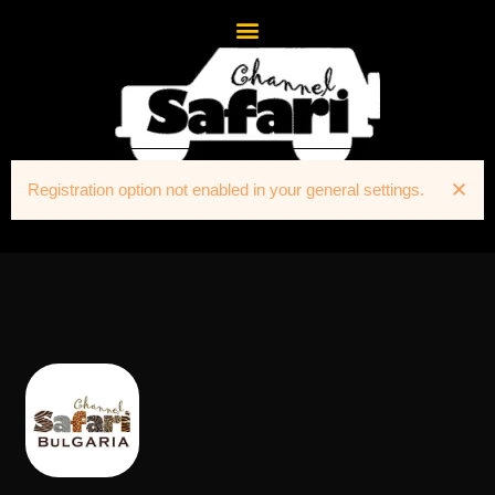
Registration option not enabled in your general settings.