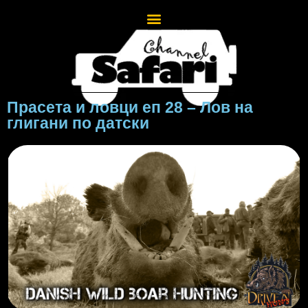
Прасета и ловци еп 28 – Лов на
глигани по датски