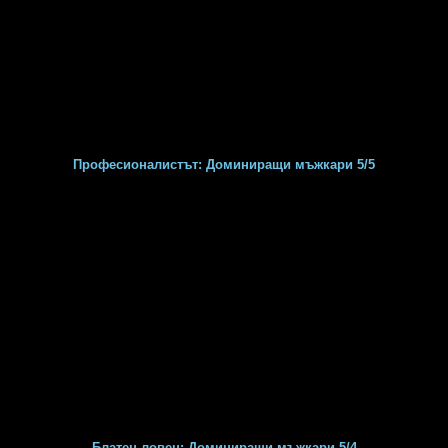
Професионалистът: Доминиращи мъжкари 5/5
Блатен ловец: Доминиращи мъжкари 5/4