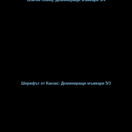
Шерифът от Канзас: Доминиращи мъжкари 5/3