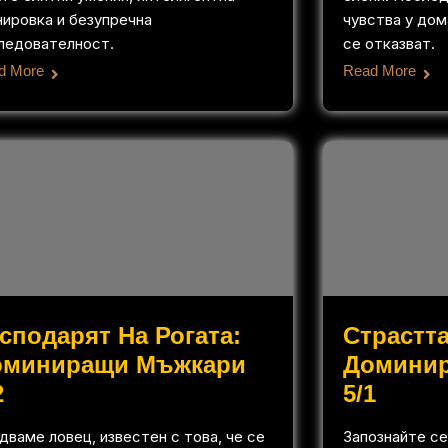
нировка и безупречна
чувства у дом
ледователност.
се отказват.
d More
Read More
сподарят На Рогата:
Страстта
оминиращи Мъжкари
Домини
2
5/1
дваме ловец, известен с това, че се
Запознайте се