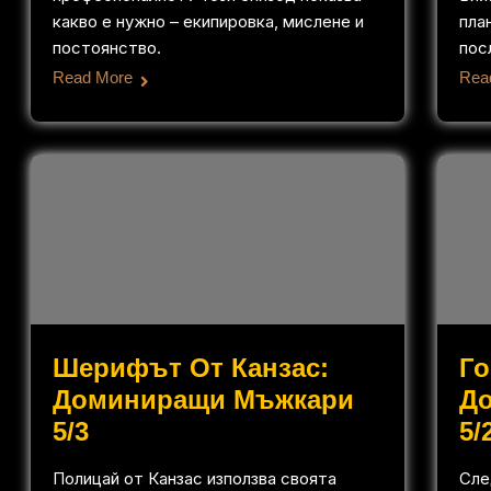
какво е нужно – екипировка, мислене и
пла
постоянство.
пос
Read More
Rea
Шерифът От Канзас:
Го
Доминиращи Мъжкари
Д
5/3
5/
Полицай от Канзас използва своята
Сле