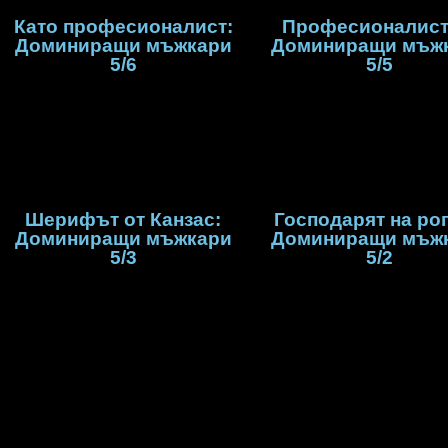
Като професионалист:
Професионалист
Доминиращи мъжкари
Доминиращи мъж
5/6
5/5
Шерифът от Канзас:
Господарят на рог
Доминиращи мъжкари
Доминиращи мъж
5/3
5/2