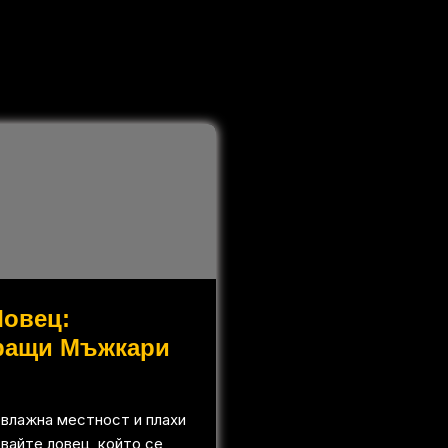
Ловец:
ращи Мъжкари
 влажна местност и плахи
вайте ловец, който се