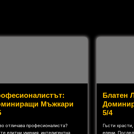
рофесионалистът:
Блатен 
оминиращи Мъжкари
Домини
5
5/4
во отличава професионалиста?
Гъсти храсти,
те елитни умения, интелигентна
елени. Послед