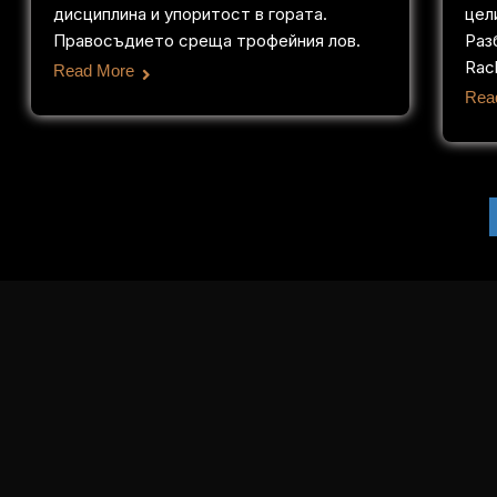
дисциплина и упоритост в гората.
цели
Правосъдието среща трофейния лов.
Раз
Rac
Read More
Rea