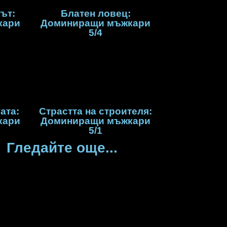
ът:
Блатен ловец:
кари
Доминиращи мъжкари
5/4
ата:
Страстта на строителя:
кари
Доминиращи мъжкари
5/1
Гледайте още...