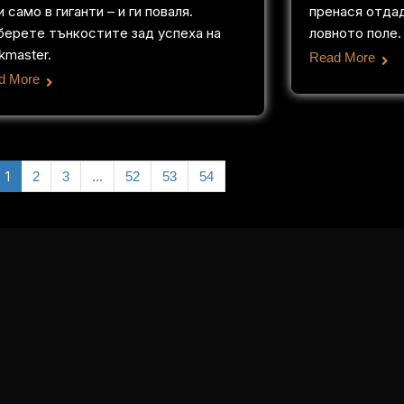
 само в гиганти – и ги поваля.
пренася отда
берете тънкостите зад успеха на
ловното поле.
kmaster.
Read More
d More
1
…
2
3
52
53
54