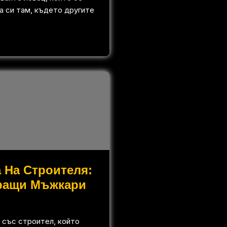
а си там, където другите
 На Строителя:
ращи Мъжкари
 със строител, който