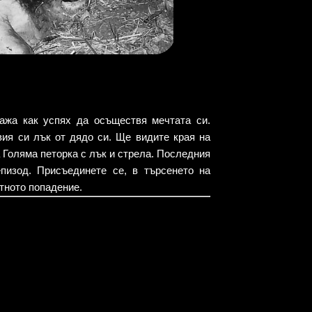
ажа как успях да осъществя мечтата си.
вия си лък от дядо си. Ще видите края на
 Голяма петорка с лък и стрела. Последния
пизод. Присъединете се, в търсенето на
тното попадение.