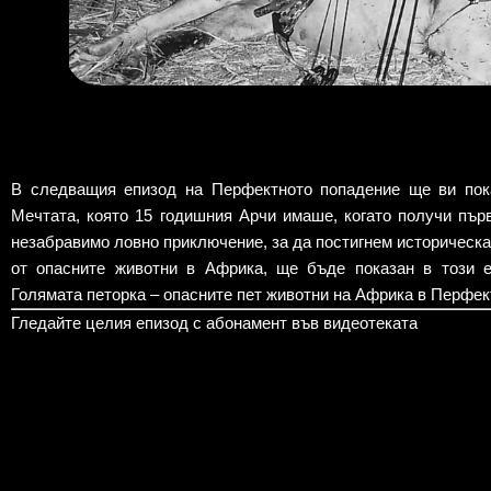
В следващия епизод нa Перфектното попадение ще ви пок
Мечтата, която 15 годишния Арчи имаше, когато получи пър
незабравимо ловно приключение, за да постигнем историческа
от опасните животни в Африка, ще бъде показан в този е
Голямата петорка – опасните пет животни на Африка в Перфек
Гледайте целия епизод с абонамент във видеотеката