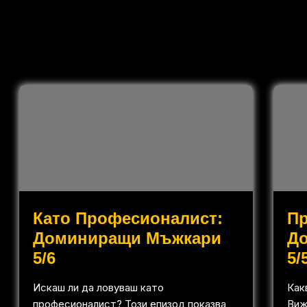
Като Професионалист:
П
Доминиращи Мъжкари
Д
5/6
5/
Искаш ли да ловуваш като
Как
професионалист? Този епизод показва
Виж