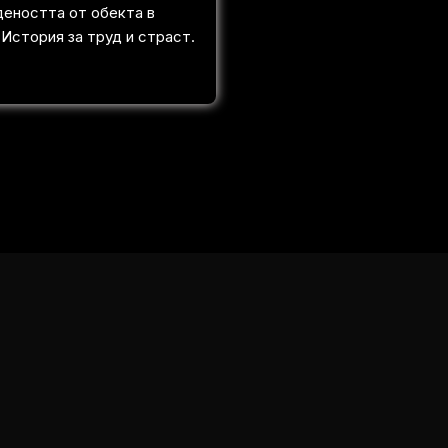
деността от обекта в
 История за труд и страст.