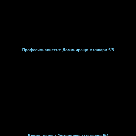
Професионалистът: Доминиращи мъжкари 5/5
Блатен ловец: Доминиращи мъжкари 5/4