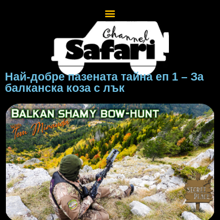
Най-добре пазената тайна eп 1 – За
балканска коза с лък