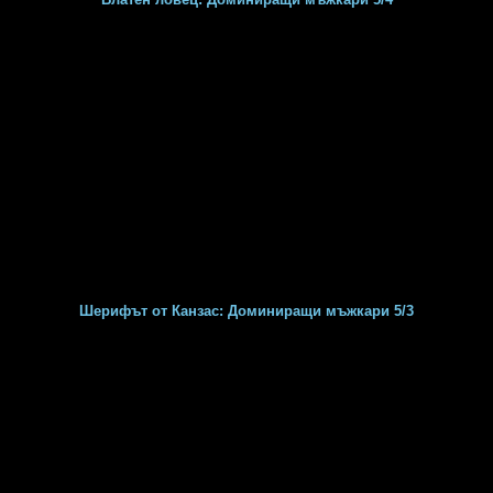
Шерифът от Канзас: Доминиращи мъжкари 5/3