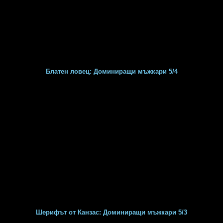
Блатен ловец: Доминиращи мъжкари 5/4
Шерифът от Канзас: Доминиращи мъжкари 5/3