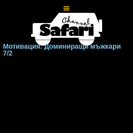
Мотивация: Доминиращи мъжкари
7/2