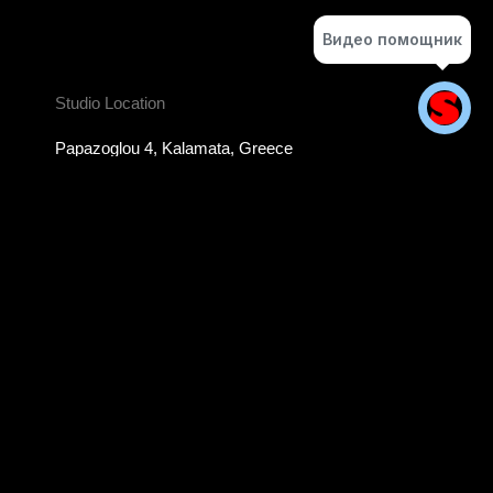
Видео помощник
Studio Location
Papazoglou 4, Kalamata, Greece
Write Me
info@safarichannel.tv
+30 609 83049300