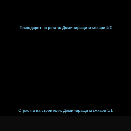
Господарят на рогата: Доминиращи мъжкари 5/2
Страстта на строителя: Доминиращи мъжкари 5/1