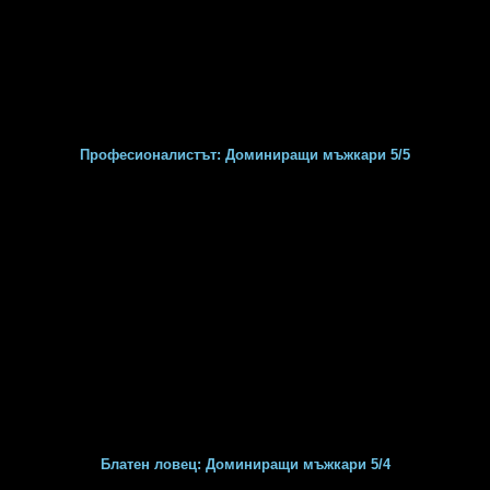
Професионалистът: Доминиращи мъжкари 5/5
Блатен ловец: Доминиращи мъжкари 5/4