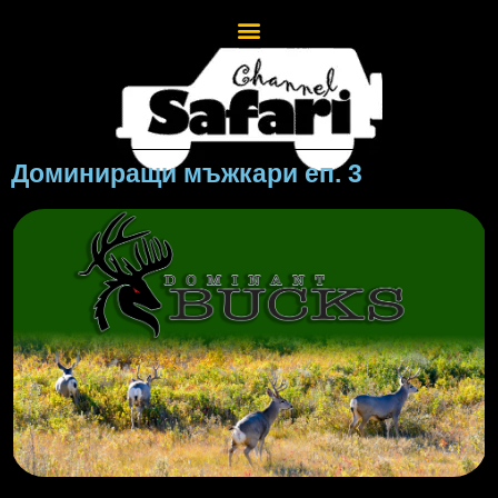
Доминиращи мъжкари еп. 3