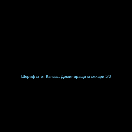
Шерифът от Канзас: Доминиращи мъжкари 5/3