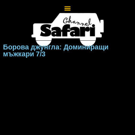
Борова джунгла: Доминиращи
мъжкари 7/3