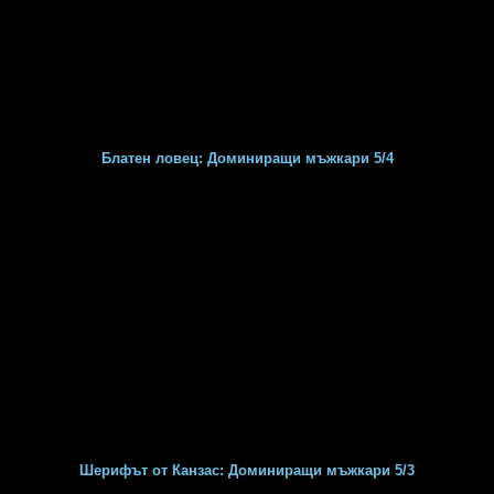
Блатен ловец: Доминиращи мъжкари 5/4
Шерифът от Канзас: Доминиращи мъжкари 5/3