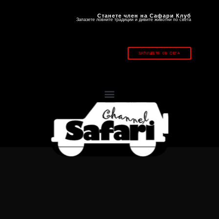
Станете член на Сафари Клуб
Запазете ловните традиции и дивите животни по света
ЗАПИШЕТЕ СЕ СЕГА