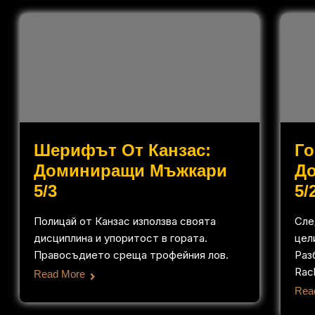
Шерифът От Канзас:
Го
Доминиращи Мъжкари
Д
5/3
5/
Полицай от Канзас използва своята
Сле
дисциплина и упоритост в гората.
цели
Правосъдието среща трофейния лов.
Раз
Rac
Read More
Rea