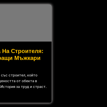
 На Строителя:
ращи Мъжкари
 със строител, който
деността от обекта в
 История за труд и страст.