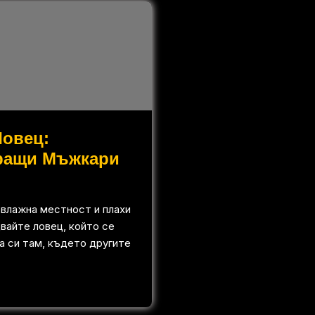
Ловец:
ращи Мъжкари
 влажна местност и плахи
вайте ловец, който се
а си там, където другите