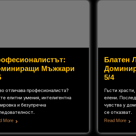
рофесионалистът:
Блатен 
оминиращи Мъжкари
Домини
5
5/4
во отличава професионалиста?
Гъсти храсти,
те елитни умения, интелигентна
елени. Послед
нировка и безупречна
чувства у дом
ледователност.
се отказват.
d More
Read More