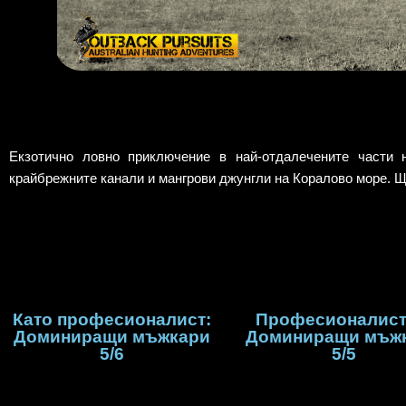
Екзотично ловно приключение в най-отдалечените части 
крайбрежните канали и мангрови джунгли на Коралово море. Щ
Като професионалист:
Професионалист
Доминиращи мъжкари
Доминиращи мъж
5/6
5/5