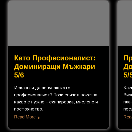
Като Професионалист:
П
Доминиращи Мъжкари
Д
5/6
5/
Искаш ли да ловуваш като
Как
професионалист? Този епизод показва
Виж
какво е нужно – екипировка, мислене и
пла
постоянство.
пос
Read More
Rea