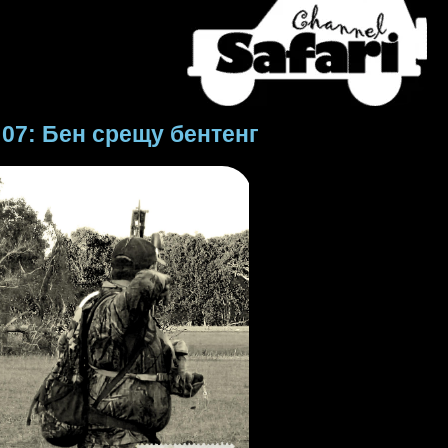
07: Бен срещу бентенг