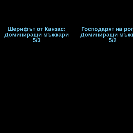
Шерифът от Канзас:
Господарят на рог
Доминиращи мъжкари
Доминиращи мъж
5/3
5/2