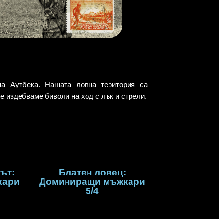
на Аутбека. Нашата ловна територия са
е издебваме биволи на ход с лък и стрели.
ът:
Блатен ловец:
кари
Доминиращи мъжкари
5/4